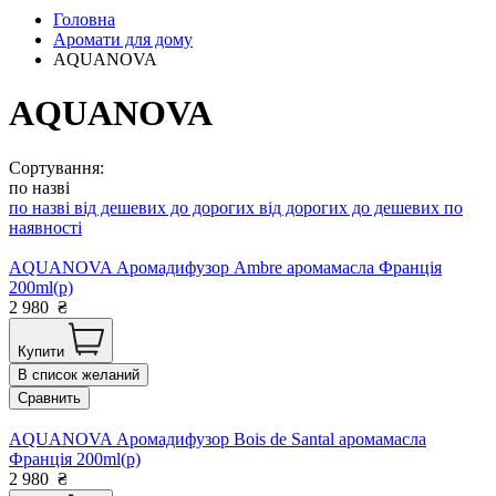
Головна
Аромати для дому
AQUANOVA
AQUANOVA
Сортування:
по назві
по назві
від дешевих до дорогих
від дорогих до дешевих
по
наявності
AQUANOVA Аромадифузор Ambre аромамасла Франція
200ml(р)
2 980
₴
Купити
В список желаний
Сравнить
AQUANOVA Аромадифузор Bois de Santal аромамасла
Франція 200ml(р)
2 980
₴