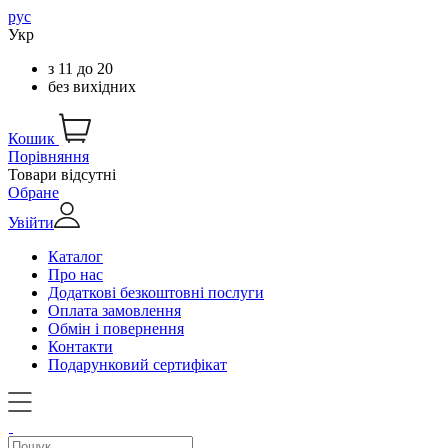
рус
Укр
з
11
до
20
без вихідних
Кошик
Порівняння
Товари відсутні
Обране
Увійти
Каталог
Про нас
Додаткові безкоштовні послуги
Оплата замовлення
Обмін і повернення
Контакти
Подарунковий сертифікат