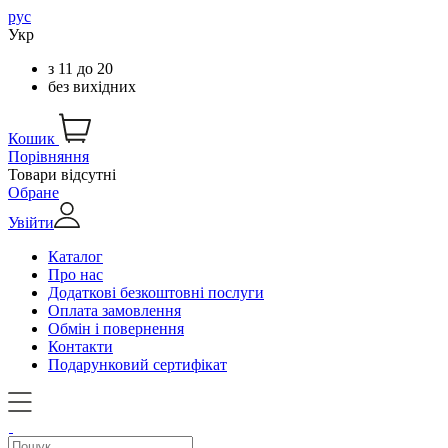
рус
Укр
з
11
до
20
без вихідних
Кошик
Порівняння
Товари відсутні
Обране
Увійти
Каталог
Про нас
Додаткові безкоштовні послуги
Оплата замовлення
Обмін і повернення
Контакти
Подарунковий сертифікат