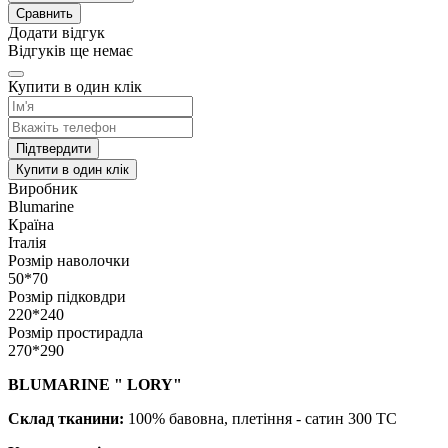
Сравнить
Додати відгук
Відгуків ще немає
Купити в один клік
Підтвердити
Купити в один клік
Виробник
Blumarine
Країна
Італія
Розмір наволочки
50*70
Розмір підковдри
220*240
Розмір простирадла
270*290
BLUMARINE " LORY"
Склад тканини:
100% бавовна, плетіння - сатин 300 TC