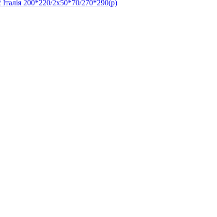
алія 200*220/2х50*70/270*290(р)