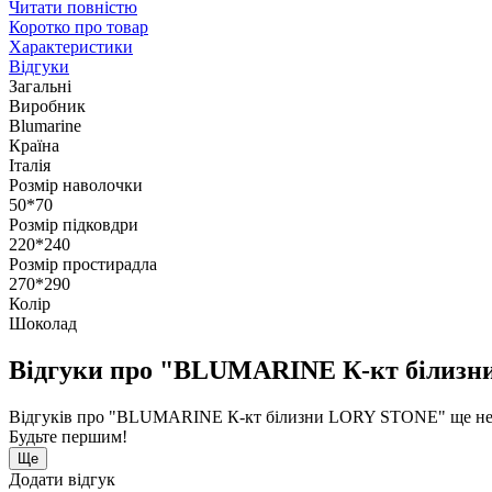
Читати повністю
Коротко про товар
Характеристики
Відгуки
Загальні
Виробник
Blumarine
Країна
Італія
Розмір наволочки
50*70
Розмір підковдри
220*240
Розмір простирадла
270*290
Колір
Шоколад
Відгуки про "BLUMARINE К-кт білиз
Відгуків про "BLUMARINE К-кт білизни LORY STONE" ще не
Будьте першим!
Ще
Додати відгук