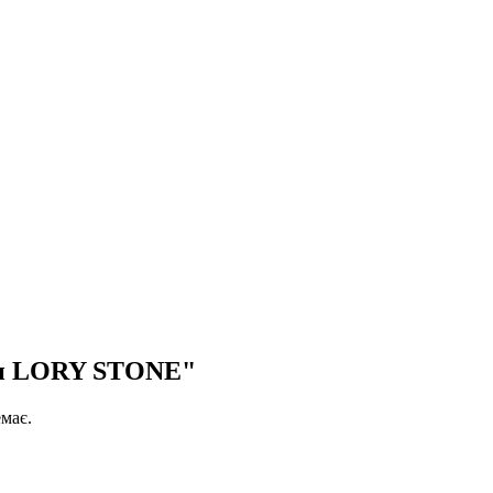
ни LORY STONE"
має.