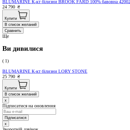
BLUMARINE К-кт білизни BROOK FARD 100% бавовна 42002 Іт
24 790
₴
Купити
В список желаний
Сравнить
Ще
Ви дивилися
( 1)
BLUMARINE К-кт білизни LORY STONE
25 790
₴
Купити
В список желаний
x
Підписатися на оновлення
x
Зворотній дзвінок