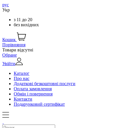
рус
Укр
з
11
до
20
без вихідних
Кошик
Порівняння
Товари відсутні
Обране
Увійти
Каталог
Про нас
Додаткові безкоштовні послуги
Оплата замовлення
Обмін і повернення
Контакти
Подарунковий сертифікат