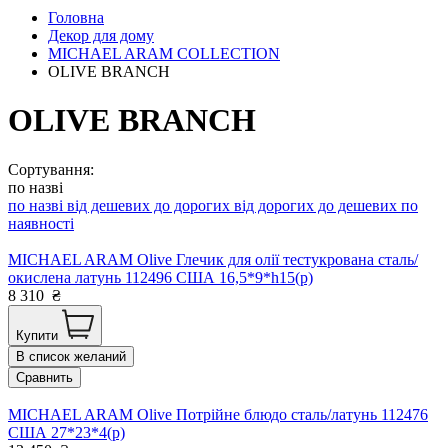
Головна
Декор для дому
MICHAEL ARAM COLLECTION
OLIVE BRANCH
OLIVE BRANCH
Сортування:
по назві
по назві
від дешевих до дорогих
від дорогих до дешевих
по
наявності
MICHAEL ARAM Olive Глечик для олії тестукрована сталь/
окислена латунь 112496 США 16,5*9*h15(р)
8 310
₴
Купити
В список желаний
Сравнить
MICHAEL ARAM Olive Потрійне блюдо сталь/латунь 112476
США 27*23*4(р)