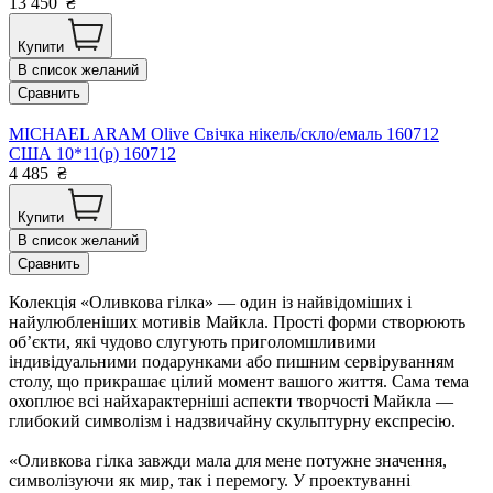
13 450
₴
Купити
В список желаний
Сравнить
MICHAEL ARAM Olive Свічка нікель/скло/емаль 160712
США 10*11(р) 160712
4 485
₴
Купити
В список желаний
Сравнить
Колекція «Оливкова гілка» — один із найвідоміших і
найулюбленіших мотивів Майкла. Прості форми створюють
об’єкти, які чудово слугують приголомшливими
індивідуальними подарунками або пишним сервіруванням
столу, що прикрашає цілий момент вашого життя. Сама тема
охоплює всі найхарактерніші аспекти творчості Майкла —
глибокий символізм і надзвичайну скульптурну експресію.
«Оливкова гілка завжди мала для мене потужне значення,
символізуючи як мир, так і перемогу. У проектуванні