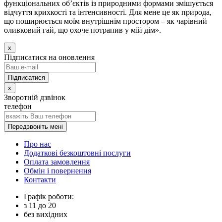
функціональних об’єктів із природними формами змішується
відчуття крихкості та інтенсивності. Для мене це як природа,
що поширюється моїм внутрішнім простором – як чарівний
оливковий гай, що охоче потрапив у мій дім».
x
Підписатися на оновлення
x
Зворотній дзвінок
телефон
Передзвоніть мені
Про нас
Додаткові безкоштовні послуги
Оплата замовлення
Обмін і повернення
Контакти
Графік роботи:
з
11
до
20
без вихідних