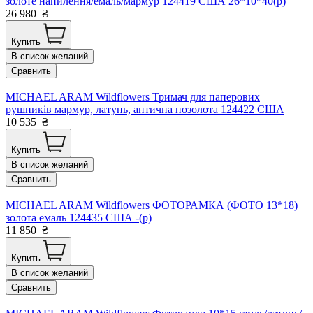
золоте напилення/емаль/мармур 124419 США 26*10*40(р)
26 980
₴
Купить
В список желаний
Сравнить
MICHAEL ARAM Wildflowers Тримач для паперових
рушників мармур, латунь, антична позолота 124422 США
10 535
₴
Купить
В список желаний
Сравнить
MICHAEL ARAM Wildflowers ФОТОРАМКА (ФОТО 13*18)
золота емаль 124435 США -(р)
11 850
₴
Купить
В список желаний
Сравнить