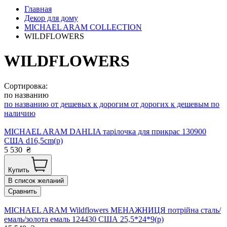
Главная
Декор для дому
MICHAEL ARAM COLLECTION
WILDFLOWERS
WILDFLOWERS
Сортировка:
по названию
по названию
от дешевых к дорогим
от дорогих к дешевым
по
наличию
MICHAEL ARAM DAHLIA тарілочка для прикрас 130900
США d16,5cm(р)
5 530
₴
Купить
В список желаний
Сравнить
MICHAEL ARAM Wildflowers МЕНАЖНИЦЯ потрійна сталь/
емаль/золота емаль 124430 США 25,5*24*9(р)