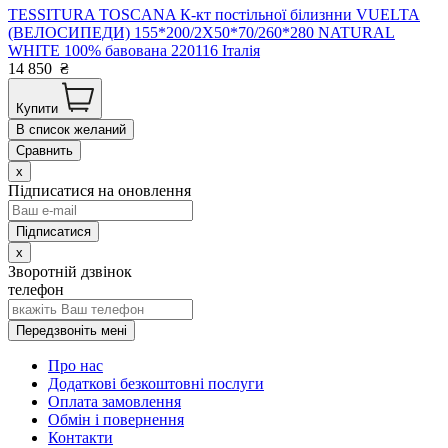
TESSITURA TOSCANA К-кт постільної білизнни VUELTA
(ВЕЛОСИПЕДИ) 155*200/2Х50*70/260*280 NATURAL
WHITE 100% бавована 220116 Італія
14 850
₴
Купити
В список желаний
Сравнить
x
Підписатися на оновлення
x
Зворотній дзвінок
телефон
Передзвоніть мені
Про нас
Додаткові безкоштовні послуги
Оплата замовлення
Обмін і повернення
Контакти