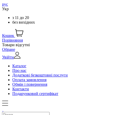
рус
Укр
з
11
до
20
без вихідних
Кошик
Порівняння
Товари відсутні
Обране
Увійти
Каталог
Про нас
Додаткові безкоштовні послуги
Оплата замовлення
Обмін і повернення
Контакти
Подарунковий сертифікат