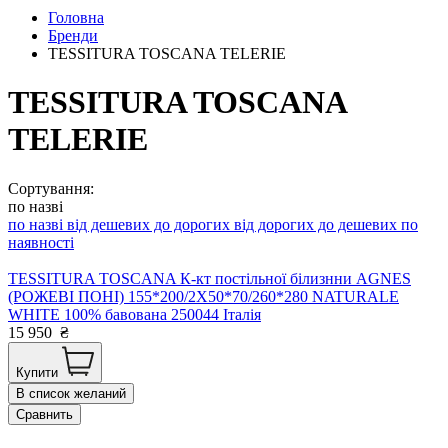
Головна
Бренди
TESSITURA TOSCANA TELERIE
TESSITURA TOSCANA
TELERIE
Сортування:
по назві
по назві
від дешевих до дорогих
від дорогих до дешевих
по
наявності
TESSITURA TOSCANA К-кт постільної білизнни AGNES
(РОЖЕВІ ПОНІ) 155*200/2Х50*70/260*280 NATURALE
WHITE 100% бавована 250044 Італія
15 950
₴
Купити
В список желаний
Сравнить