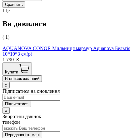
Сравнить
Ще
Ви дивилися
( 1)
AQUANOVA CONOR Мильниця мармур Aquanova Бельгія
10*10*3 см(р)
1 790
₴
Купити
В список желаний
x
Підписатися на оновлення
x
Зворотній дзвінок
телефон
Передзвоніть мені