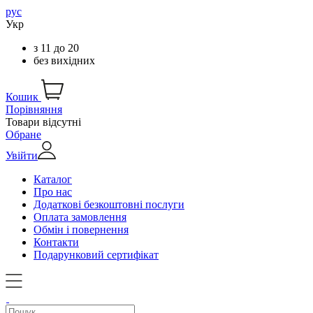
рус
Укр
з
11
до
20
без вихідних
Кошик
Порівняння
Товари відсутні
Обране
Увійти
Каталог
Про нас
Додаткові безкоштовні послуги
Оплата замовлення
Обмін і повернення
Контакти
Подарунковий сертифікат