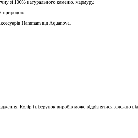
учну зі 100% натурального каменю, мармуру.
й природою.
 аксесуарів Hammam від Aquanovа.
дження. Колір і візерунок виробів може відрізнятися залежно ві