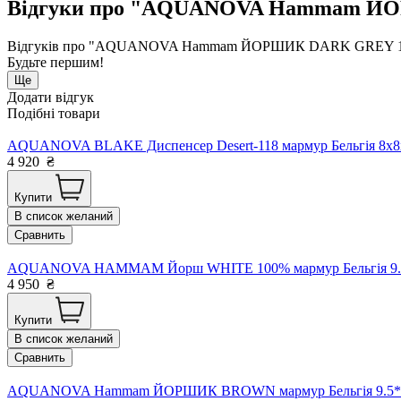
Відгуки про "AQUANOVA Hammam ЙОРШ
Відгуків про "AQUANOVA Hammam ЙОРШИК DARK GREY 100% м
Будьте першим!
Ще
Додати відгук
Подібні товари
AQUANOVA BLAKE Диспенсер Desert-118 мармур Бельгія 8x8x
4 920
₴
Купити
В список желаний
Сравнить
AQUANOVA HAMMAM Йорш WHITE 100% мармур Бельгія 9.5
4 950
₴
Купити
В список желаний
Сравнить
AQUANOVA Hammam ЙОРШИК BROWN мармур Бельгія 9.5*9