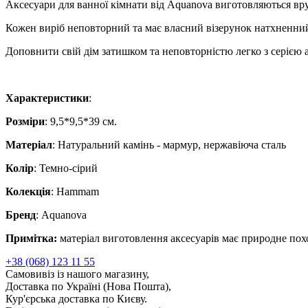
Аксесуари для ванної кімнати від Aquanova виготовляються вр
Кожен виріб неповторний та має власний візерунок натхненни
Доповнити свій дім затишком та неповторністю легко з серією
Характеристики
:
Розміри
: 9,5*9,5*39 см.
Матеріал
: Натуральний камінь - мармур, нержавіюча сталь
Колір
: Темно-сірий
Колекція
: Hammam
Бренд
: Aquanova
Примітка:
матеріал виготовлення аксесуарів має природне похо
+38 (068) 123 11 55
Самовивіз із нашого магазину,
Доставка по Україні (Нова Пошта),
Кур'єрська доставка по Києву.