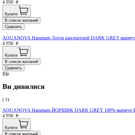
4 950
₴
Купити
В список желаний
Сравнить
AQUANOVA Hammam Лоток квадратний DARK GREY мармур Бе
4 950
₴
Купити
В список желаний
Сравнить
Ще
Ви дивилися
( 1)
AQUANOVA Hammam ЙОРШИК DARK GREY 100% мармур Бельг
4 950
₴
Купити
В список желаний