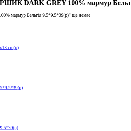
ИК DARK GREY 100% мармур Бельгія 
армур Бельгія 9.5*9.5*39(р)" ще немає.
13 cm(р)
*9.5*39(р)
.5*39(р)