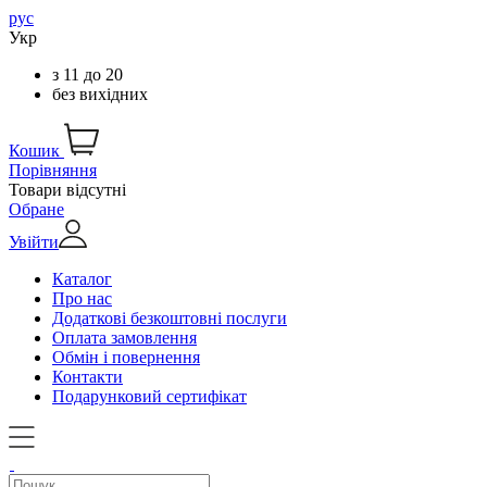
рус
Укр
з
11
до
20
без вихідних
Кошик
Порівняння
Товари відсутні
Обране
Увійти
Каталог
Про нас
Додаткові безкоштовні послуги
Оплата замовлення
Обмін і повернення
Контакти
Подарунковий сертифікат