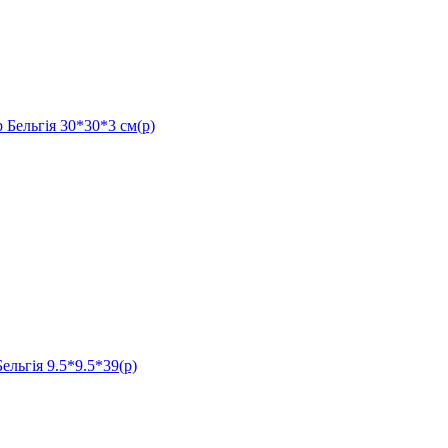
льгія 30*30*3 см(р)
ія 9.5*9.5*39(р)