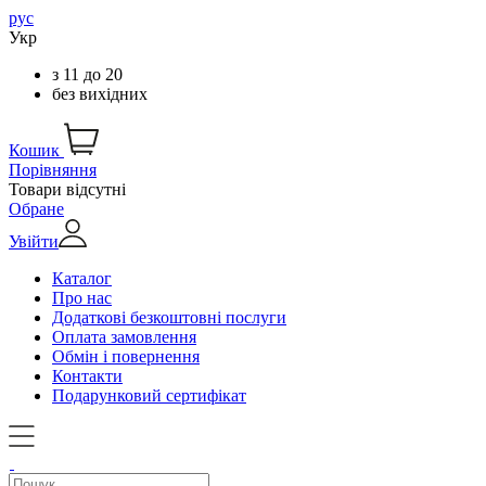
рус
Укр
з
11
до
20
без вихідних
Кошик
Порівняння
Товари відсутні
Обране
Увійти
Каталог
Про нас
Додаткові безкоштовні послуги
Оплата замовлення
Обмін і повернення
Контакти
Подарунковий сертифікат