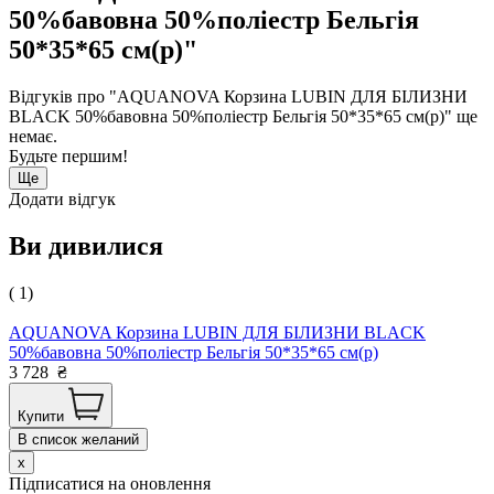
50%бавовна 50%поліестр Бельгія
50*35*65 см(р)"
Відгуків про "AQUANOVA Корзина LUBIN ДЛЯ БІЛИЗНИ
BLACK 50%бавовна 50%поліестр Бельгія 50*35*65 см(р)" ще
немає.
Будьте першим!
Ще
Додати відгук
Ви дивилися
( 1)
AQUANOVA Корзина LUBIN ДЛЯ БІЛИЗНИ BLACK
50%бавовна 50%поліестр Бельгія 50*35*65 см(р)
3 728
₴
Купити
В список желаний
x
Підписатися на оновлення