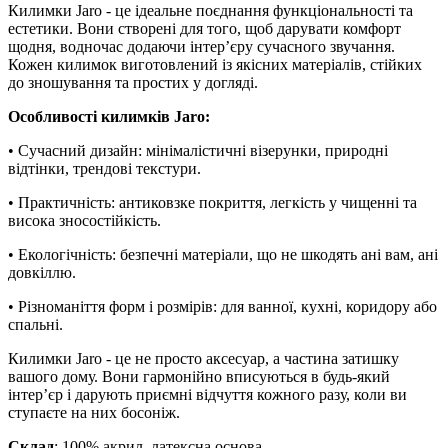
Килимки Jaro - це ідеальне поєднання функціональності та
естетики. Вони створені для того, щоб дарувати комфорт
щодня, водночас додаючи інтер’єру сучасного звучання.
Кожен килимок виготовлений із якісних матеріалів, стійких
до зношування та простих у догляді.
Особливості килимків Jaro:
• Сучасний дизайн: мінімалістичні візерунки, природні
відтінки, трендові текстури.
• Практичність: антиковзке покриття, легкість у чищенні та
висока зносостійкість.
• Екологічність: безпечні матеріали, що не шкодять ані вам, ані
довкіллю.
• Різноманіття форм і розмірів: для ванної, кухні, коридору або
спальні.
Килимки Jaro - це не просто аксесуар, а частина затишку
вашого дому. Вони гармонійно вписуються в будь-який
інтер’єр і дарують приємні відчуття кожного разу, коли ви
ступаєте на них босоніж.
Склад
: 100% акрил, латексна основа