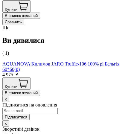
Купити
В список желаний
Сравнить
Ще
Ви дивилися
( 1)
AQUANOVA Килимок JARO Truffle-106 100% pl Бельгія
60*60(р)
4 975
₴
Купити
В список желаний
x
Підписатися на оновлення
x
Зворотній дзвінок