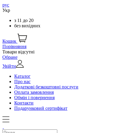
рус
Укр
з
11
до
20
без вихідних
Кошик
Порівняння
Товари відсутні
Обране
Увійти
Каталог
Про нас
Додаткові безкоштовні послуги
Оплата замовлення
Обмін і повернення
Контакти
Подарунковий сертифікат