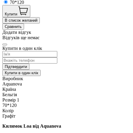
70*120
Купити
В список желаний
Сравнить
Додати відгук
Відгуків ще немає
Купити в один клік
Підтвердити
Купити в один клік
Виробник
Aquanova
Країна
Бельгія
Розмір 1
70*120
Колір
Графіт
Килимок Loa від Aquanova