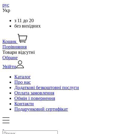
рус
Укр
з
11
до
20
без вихідних
Кошик
Порівняння
Товари відсутні
Обране
Увійти
Каталог
Про нас
Додаткові безкоштовні послуги
Оплата замовлення
Обмін і повернення
Контакти
Подарунковий сертифікат