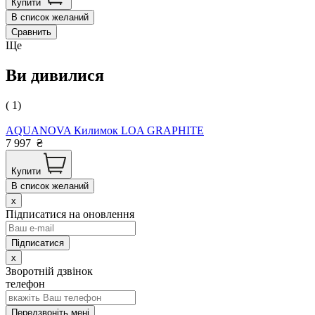
Купити
В список желаний
Сравнить
Ще
Ви дивилися
( 1)
AQUANOVA Килимок LOA GRAPHITE
7 997
₴
Купити
В список желаний
x
Підписатися на оновлення
x
Зворотній дзвінок
телефон
Передзвоніть мені