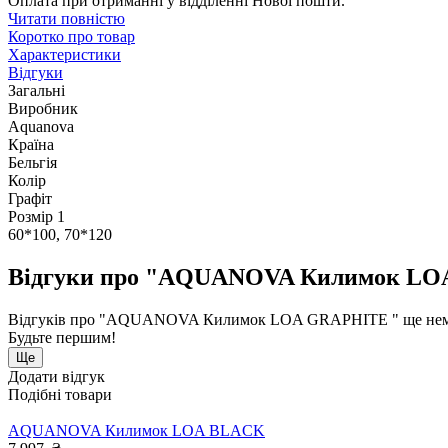
Оплата при отриманні у відділенні Нової пошти.
Читати повністю
Коротко про товар
Характеристики
Відгуки
Загальні
Виробник
Aquanova
Країна
Бельгія
Колір
Графіт
Розмір 1
60*100, 70*120
Відгуки про "AQUANOVA Килимок LO
Відгуків про "AQUANOVA Килимок LOA GRAPHITE " ще нем
Будьте першим!
Ще
Додати відгук
Подібні товари
AQUANOVA Килимок LOA BLACK