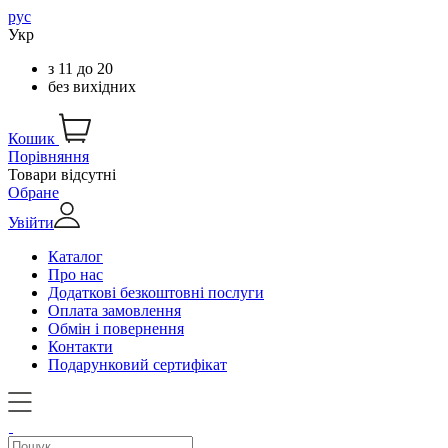
рус
Укр
з
11
до
20
без вихідних
Кошик
Порівняння
Товари відсутні
Обране
Увійти
Каталог
Про нас
Додаткові безкоштовні послуги
Оплата замовлення
Обмін і повернення
Контакти
Подарунковий сертифікат