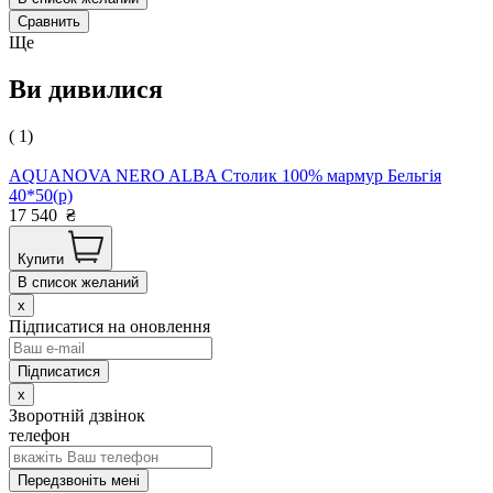
Сравнить
Ще
Ви дивилися
( 1)
AQUANOVA NERO ALBA Столик 100% мармур Бельгія
40*50(р)
17 540
₴
Купити
В список желаний
x
Підписатися на оновлення
x
Зворотній дзвінок
телефон
Передзвоніть мені