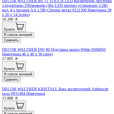
DECOR WALTHER BS 15 TOUCH LED Косметичне люстерке
з підсвіткою 250люменів (36x LED прочно установлен 3.2Вт
вкл. 4 x батарея AA 1.5B) Chrome метал 0121300 Німеччина 38
x 20 x 14.5cm(р)
16 290
₴
Купити
В список желаний
Сравнить
DECOR WALTHER DW 80 Підставка акрил-White 0506850
Німеччина 46 x 40 x 30 cm(р)
17 895
₴
Купити
В список желаний
Сравнить
DECOR WALTHER KRISTALL Бокс косметичний Anthracite
скло 0931494 Німеччина
15 888
₴
Купити
В список желаний