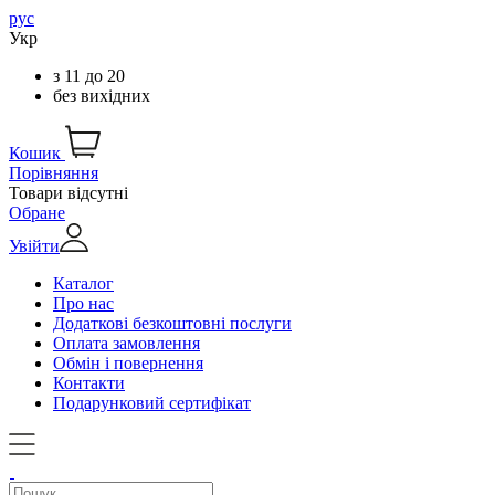
рус
Укр
з
11
до
20
без вихідних
Кошик
Порівняння
Товари відсутні
Обране
Увійти
Каталог
Про нас
Додаткові безкоштовні послуги
Оплата замовлення
Обмін і повернення
Контакти
Подарунковий сертифікат