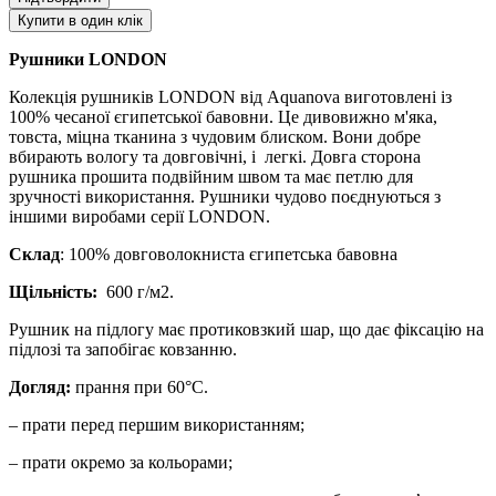
Купити в один клік
Рушники LONDON
Колекція рушників LONDON від Aquanova виготовлені із
100% чесаної єгипетської бавовни. Це дивовижно м'яка,
товста, міцна тканина з чудовим блиском. Вони добре
вбирають вологу та довговічні, і легкі. Довга сторона
рушника прошита подвійним швом та має петлю для
зручності використання. Рушники чудово поєднуються з
іншими виробами серії LONDON.
Склад
: 100% довговолокниста єгипетська бавовна
Щільність:
600 г/м2.
Рушник на підлогу має протиковзкий шар, що дає фіксацію на
підлозі та запобігає ковзанню.
Догляд:
прання при 60°С.
– прати перед першим використанням;
– прати окремо за кольорами;