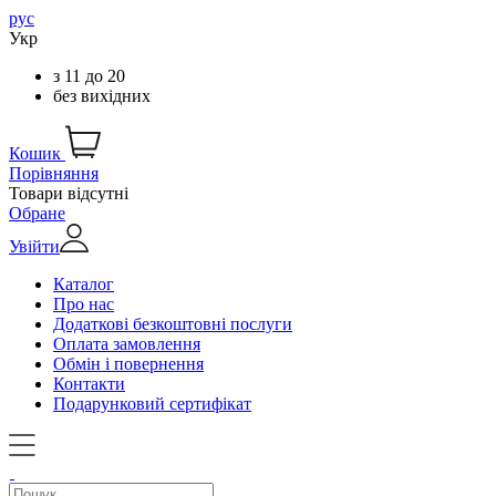
рус
Укр
з
11
до
20
без вихідних
Кошик
Порівняння
Товари відсутні
Обране
Увійти
Каталог
Про нас
Додаткові безкоштовні послуги
Оплата замовлення
Обмін і повернення
Контакти
Подарунковий сертифікат