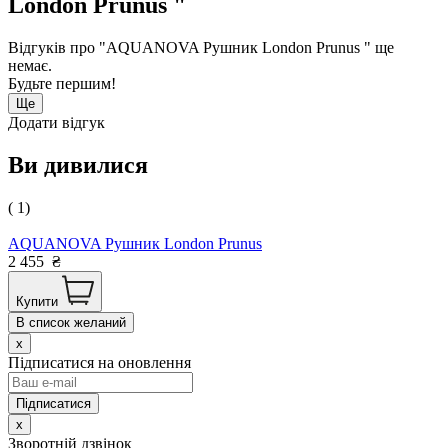
London Prunus "
Відгуків про "AQUANOVA Рушник London Prunus " ще
немає.
Будьте першим!
Ще
Додати відгук
Ви дивилися
( 1)
AQUANOVA Рушник London Prunus
2 455
₴
Купити
В список желаний
x
Підписатися на оновлення
x
Зворотній дзвінок