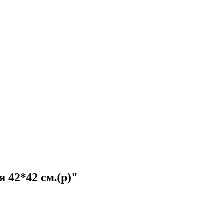
 42*42 см.(р)"