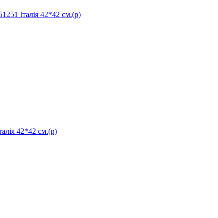
1 Італія 42*42 см.(р)
лія 42*42 см.(р)