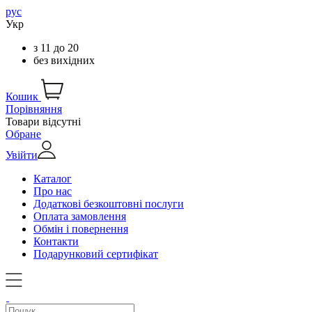
рус
Укр
з
11
до
20
без вихідних
Кошик
Порівняння
Товари відсутні
Обране
Увійти
Каталог
Про нас
Додаткові безкоштовні послуги
Оплата замовлення
Обмін і повернення
Контакти
Подарунковий сертифікат