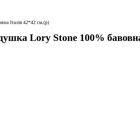
а Італія 42*42 см.(р)
ка Lory Stone 100% бавовна І