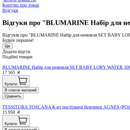
Коротко про товар
Відгуки
Відгуки про "BLUMARINE Набір для не
Відгуків про "BLUMARINE Набір для немовля SET BABY LORY
Будьте першим!
Ще
Додати відгук
Подібні товари
BLUMARINE Набір для немовля SET BABY LORY WATER 100% б
17 565
₴
Купити
В список желаний
Сравнить
TESSITURA TOSCANA К-кт постільної білизнни AGNES (РОЖ
15 950
₴
Купити
В список желаний