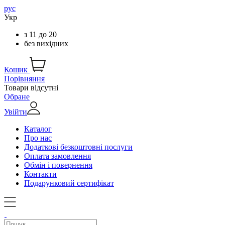
рус
Укр
з
11
до
20
без вихідних
Кошик
Порівняння
Товари відсутні
Обране
Увійти
Каталог
Про нас
Додаткові безкоштовні послуги
Оплата замовлення
Обмін і повернення
Контакти
Подарунковий сертифікат