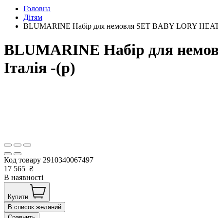
Головна
Дітям
BLUMARINE Набір для немовля SET BABY LORY HEATHER
BLUMARINE Набір для немо
Італія -(р)
Код товару
2910340067497
17 565
₴
В наявності
Купити
В список желаний
Сравнить