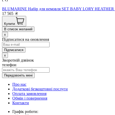
BLUMARINE Набір для немовля SET BABY LORY HEATHER 100%
17 565
₴
Купити
В список желаний
x
Підписатися на оновлення
x
Зворотній дзвінок
телефон
Передзвоніть мені
Про нас
Додаткові безкоштовні послуги
Оплата замовлення
Обмін і повернення
Контакти
Графік роботи: