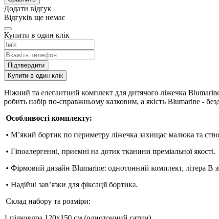
Додати відгук
Відгуків ще немає
Купити в один клік
Підтвердити
Купити в один клік
Ніжний та елегантний комплект для дитячого ліжечка Blumarin
робить набір по-справжньому казковим, а якість Blumarine - б
Особливості комплекту:
• М’який бортик по периметру ліжечка захищає малюка та ство
• Гіпоалергенні, приємні на дотик тканини преміальної якості.
• Фірмовий дизайн Blumarine: однотонний комплект, літера B зі
• Надійні зав’язки для фіксації бортика.
Склад набору та розміри:
1 підковдра 120x150 см.(однотонний сатин)