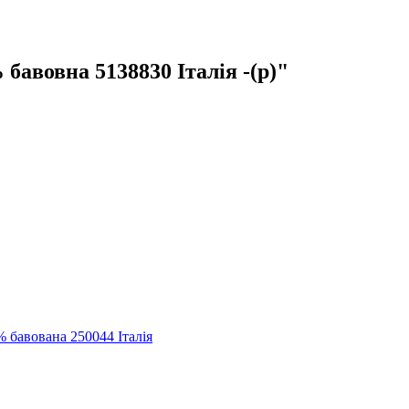
вовна 5138830 Італія -(р)"
авована 250044 Італія