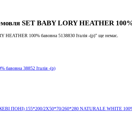
мовля SET BABY LORY HEATHER 100% ба
 HEATHER 100% бавовна 5138830 Італія -(р)" ще немає.
авовна 38852 Італія -(р)
ЕВІ ПОНІ) 155*200/2Х50*70/260*280 NATURALE WHITE 100% б