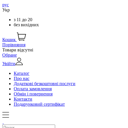
рус
Укр
з
11
до
20
без вихідних
Кошик
Порівняння
Товари відсутні
Обране
Увійти
Каталог
Про нас
Додаткові безкоштовні послуги
Оплата замовлення
Обмін і повернення
Контакти
Подарунковий сертифікат