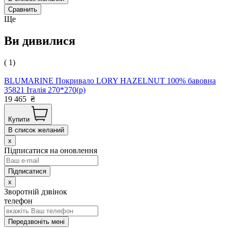
Сравнить
Ще
Ви дивилися
( 1)
BLUMARINE Покривало LORY HAZELNUT 100% бавовна
35821 Італія 270*270(р)
19 465
₴
Купити
В список желаний
x
Підписатися на оновлення
x
Зворотній дзвінок
телефон
Передзвоніть мені