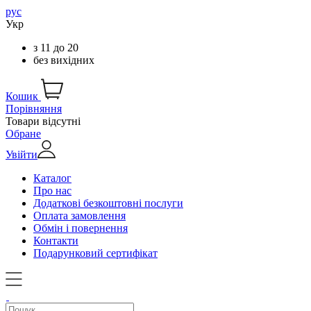
рус
Укр
з
11
до
20
без вихідних
Кошик
Порівняння
Товари відсутні
Обране
Увійти
Каталог
Про нас
Додаткові безкоштовні послуги
Оплата замовлення
Обмін і повернення
Контакти
Подарунковий сертифікат