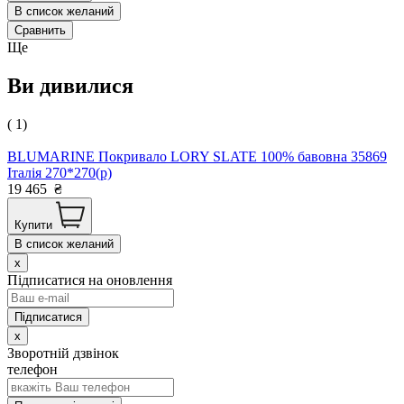
В список желаний
Сравнить
Ще
Ви дивилися
( 1)
BLUMARINE Покривало LORY SLATE 100% бавовна 35869
Італія 270*270(р)
19 465
₴
Купити
В список желаний
x
Підписатися на оновлення
x
Зворотній дзвінок
телефон