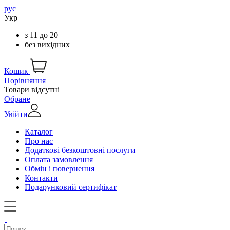
рус
Укр
з
11
до
20
без вихідних
Кошик
Порівняння
Товари відсутні
Обране
Увійти
Каталог
Про нас
Додаткові безкоштовні послуги
Оплата замовлення
Обмін і повернення
Контакти
Подарунковий сертифікат