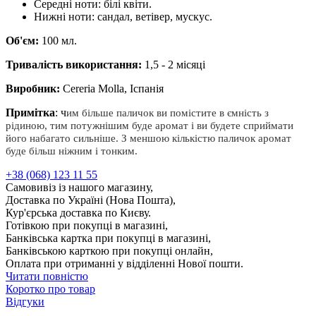
Середні ноти: білі квіти.
Нижні ноти: сандал, ветівер, мускус.
Об'єм:
100 мл.
Тривалість використання:
1,5 - 2 місяці
Виробник:
Cereria Molla, Іспанія
Примітка
: ч
им більше паличок ви помістите в ємність з
рідиною, тим потужнішим буде аромат і ви будете сприймати
його набагато сильніше. З меншою кількістю паличок аромат
буде більш ніжним і тонким.
+38 (068) 123 11 55
Самовивіз із нашого магазину,
Доставка по Україні (Нова Пошта),
Кур'єрська доставка по Києву.
Готівкою при покупці в магазині,
Банківська картка при покупці в магазині,
Банківською карткою при покупці онлайн,
Оплата при отриманні у відділенні Нової пошти.
Читати повністю
Коротко про товар
Відгуки