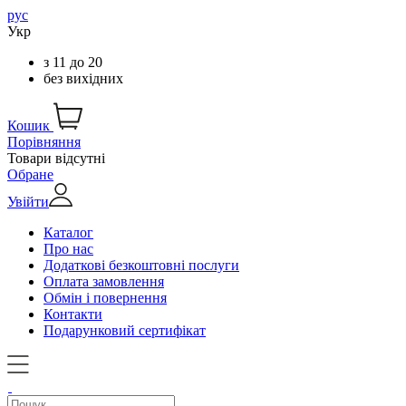
рус
Укр
з
11
до
20
без вихідних
Кошик
Порівняння
Товари відсутні
Обране
Увійти
Каталог
Про нас
Додаткові безкоштовні послуги
Оплата замовлення
Обмін і повернення
Контакти
Подарунковий сертифікат