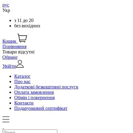
рус
Укр
з
11
до
20
без вихідних
Кошик
Порівняння
Товари відсутні
Обране
Увійти
Каталог
Про нас
Додаткові безкоштовні послуги
Оплата замовлення
Обмін і повернення
Контакти
Подарунковий сертифікат