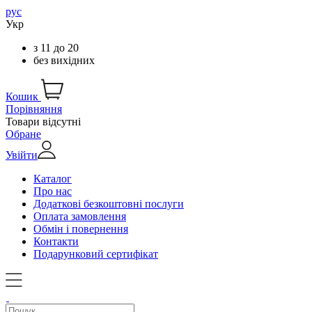
рус
Укр
з
11
до
20
без вихідних
Кошик
Порівняння
Товари відсутні
Обране
Увійти
Каталог
Про нас
Додаткові безкоштовні послуги
Оплата замовлення
Обмін і повернення
Контакти
Подарунковий сертифікат