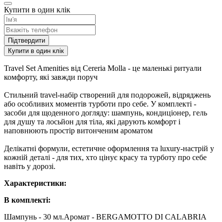
Купити в один клік
Підтвердити
Купити в один клік
Travel Set Amenities від Cereria Molla - це маленькі ритуали
комфорту, які завжди поруч
Стильний travel-набір створений для подорожей, відряджень
або особливих моментів турботи про себе. У комплекті -
засоби для щоденного догляду: шампунь, кондиціонер, гель
для душу та лосьйон для тіла, які дарують комфорт і
наповнюють простір витонченим ароматом
Делікатні формули, естетичне оформлення та luxury-настрій у
кожній деталі - для тих, хто цінує красу та турботу про себе
навіть у дорозі.
Характеристики:
В комплекті:
Шампунь - 30 мл.Аромат - BERGAMOTTO DI CALABRIA