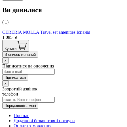
Ви дивилися
( 1)
CERERIA MOLLA Travel set amenities Іспанія
1 085
₴
Купити
В список желаний
x
Підписатися на оновлення
x
Зворотній дзвінок
телефон
Передзвоніть мені
Про нас
Додаткові безкоштовні послуги
Оплата замовлення