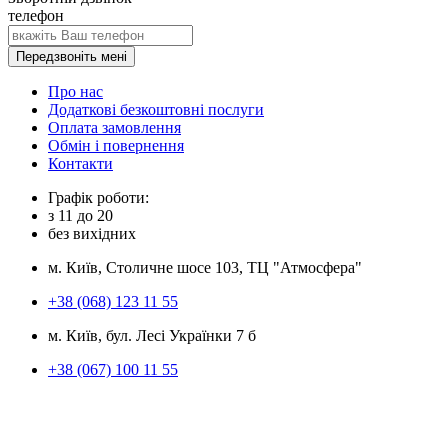
телефон
Передзвоніть мені
Про нас
Додаткові безкоштовні послуги
Оплата замовлення
Обмін і повернення
Контакти
Графік роботи:
з
11
до
20
без вихідних
м. Київ, Столичне шосе 103, ТЦ "Атмосфера"
+38 (068) 123 11 55
м. Київ, бул. Лесі Українки 7 б
+38 (067) 100 11 55