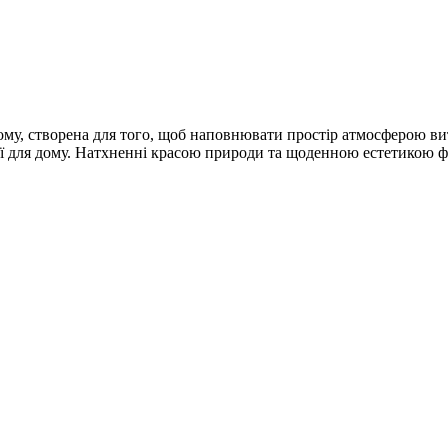
ому, створена для того, щоб наповнювати простір атмосферою вит
еї для дому. Натхненні красою природи та щоденною естетикою ф