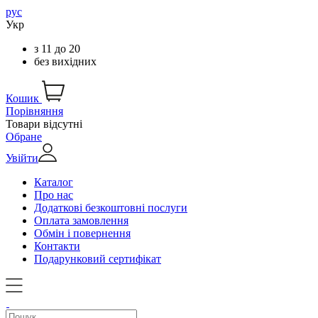
рус
Укр
з
11
до
20
без вихідних
Кошик
Порівняння
Товари відсутні
Обране
Увійти
Каталог
Про нас
Додаткові безкоштовні послуги
Оплата замовлення
Обмін і повернення
Контакти
Подарунковий сертифікат