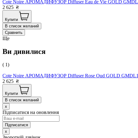
Cote Noire АРОМАДИФУЗОР Diffuser Eau de Vie GOLD GMDL1
2 625
₴
Купити
В список желаний
Сравнить
Ще
Ви дивилися
( 1)
Cote Noire АРОМАДИФУЗОР Diffuser Rose Oud GOLD GMDL15
2 625
₴
Купити
В список желаний
x
Підписатися на оновлення
x
Зворотній дзвінок