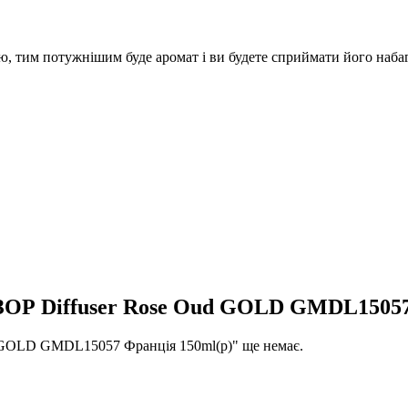
ю, тим потужнішим буде аромат і ви будете сприймати його наба
ОР Diffuser Rose Oud GOLD GMDL15057
 GOLD GMDL15057 Франція 150ml(р)" ще немає.