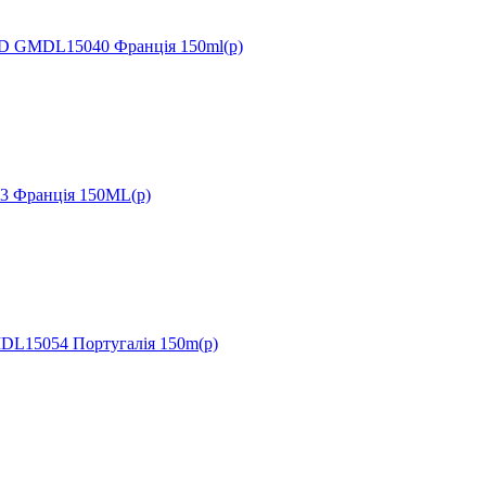
D GMDL15040 Франція 150ml(р)
 Франція 150ML(р)
DL15054 Португалія 150m(р)