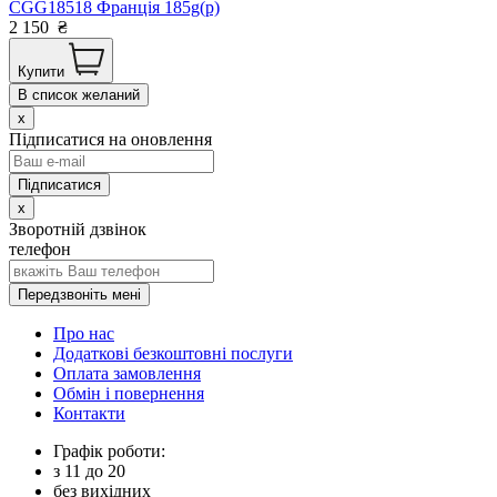
CGG18518 Франція 185g(р)
2 150
₴
Купити
В список желаний
x
Підписатися на оновлення
x
Зворотній дзвінок
телефон
Передзвоніть мені
Про нас
Додаткові безкоштовні послуги
Оплата замовлення
Обмін і повернення
Контакти
Графік роботи:
з
11
до
20
без вихідних