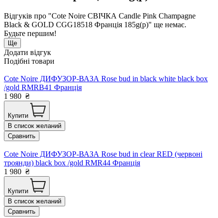
Відгуків про "Cоte Noire СВІЧКА Candle Pink Champagne
Black & GOLD CGG18518 Франція 185g(р)" ще немає.
Будьте першим!
Ще
Додати відгук
Подібні товари
Cote Noire ДИФУЗОР-ВАЗА Rose bud in black white black box
/gold RMRB41 Франція
1 980
₴
Купити
В список желаний
Сравнить
Cote Noire ДИФУЗОР-ВАЗА Rose bud in clear RED (червоні
троянди) black box /gold RMR44 Франція
1 980
₴
Купити
В список желаний
Сравнить