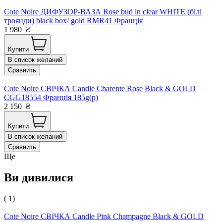
Cote Noire ДИФУЗОР-ВАЗА Rose bud in clear WHITE (білі
троянди) black box/ gold RMR41 Франція
1 980
₴
Купити
В список желаний
Сравнить
Cote Noire СВІЧКА Candle Charente Rose Black & GOLD
CGG18554 Франція 185g(р)
2 150
₴
Купити
В список желаний
Сравнить
Ще
Ви дивилися
( 1)
Cоte Noire СВІЧКА Candle Pink Champagne Black & GOLD