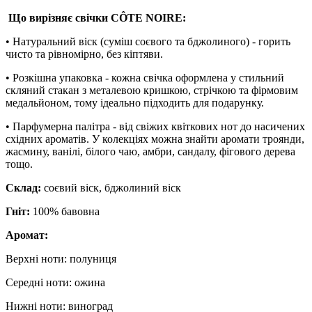
Що вирізняє свічки CÔTE NOIRE:
• Натуральний віск (суміш соєвого та бджолиного) - горить
чисто та рівномірно, без кіптяви.
• Розкішна упаковка - кожна свічка оформлена у стильний
скляний стакан з металевою кришкою, стрічкою та фірмовим
медальйоном, тому ідеально підходить для подарунку.
• Парфумерна палітра - від свіжих квіткових нот до насичених
східних ароматів. У колекціях можна знайти аромати троянди,
жасмину, ванілі, білого чаю, амбри, сандалу, фігового дерева
тощо.
Склад:
соєвий віск, бджолиний віск
Гніт:
100% бавовна
Аромат:
Верхні ноти: полуниця
Середні ноти: ожина
Нижні ноти: виноград