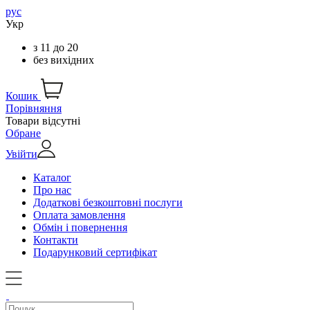
рус
Укр
з
11
до
20
без вихідних
Кошик
Порівняння
Товари відсутні
Обране
Увійти
Каталог
Про нас
Додаткові безкоштовні послуги
Оплата замовлення
Обмін і повернення
Контакти
Подарунковий сертифікат