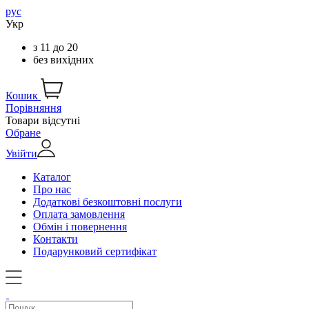
рус
Укр
з
11
до
20
без вихідних
Кошик
Порівняння
Товари відсутні
Обране
Увійти
Каталог
Про нас
Додаткові безкоштовні послуги
Оплата замовлення
Обмін і повернення
Контакти
Подарунковий сертифікат