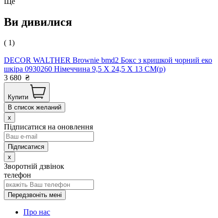
Ще
Ви дивилися
( 1)
DECOR WALTHER Brownie bmd2 Бокс з кришкой чорний еко
шкіра 0930260 Німеччина 9,5 X 24,5 X 13 CM(р)
3 680
₴
Купити
В список желаний
x
Підписатися на оновлення
x
Зворотній дзвінок
телефон
Передзвоніть мені
Про нас