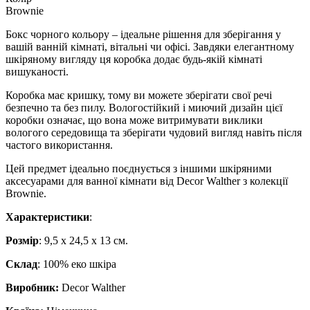
Brownie
Бокс чорного кольору – ідеальне рішення для зберігання у
вашій ванній кімнаті, вітальні чи офісі. Завдяки елегантному
шкіряному вигляду ця коробка додає будь-якій кімнаті
вишуканості.
Коробка має кришку, тому ви можете зберігати свої речі
безпечно та без пилу. Вологостійкий і миючий дизайн цієї
коробки означає, що вона може витримувати виклики
вологого середовища та зберігати чудовий вигляд навіть після
частого використання.
Цей предмет ідеально поєднується з іншими шкіряними
аксесуарами для ванної кімнати від Decor Walther з колекції
Brownie.
Характеристики
:
Розмір
: 9,5 х 24,5 х 13 см.
Склад
: 100% еко шкіра
Виробник:
Decor Walther