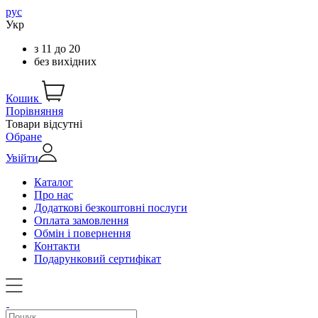
рус
Укр
з
11
до
20
без вихідних
Кошик
Порівняння
Товари відсутні
Обране
Увійти
Каталог
Про нас
Додаткові безкоштовні послуги
Оплата замовлення
Обмін і повернення
Контакти
Подарунковий сертифікат