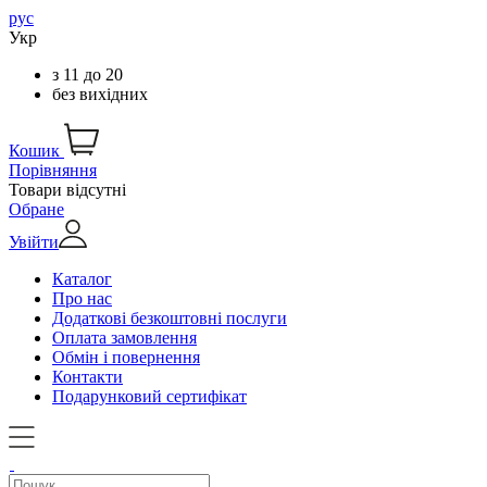
рус
Укр
з
11
до
20
без вихідних
Кошик
Порівняння
Товари відсутні
Обране
Увійти
Каталог
Про нас
Додаткові безкоштовні послуги
Оплата замовлення
Обмін і повернення
Контакти
Подарунковий сертифікат