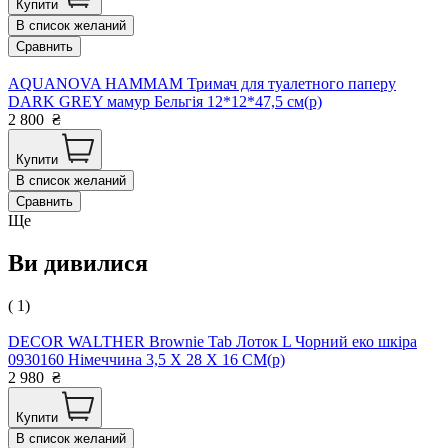
Купити
В список желаний
Сравнить
AQUANOVA HAMMAM Тримач для туалетного паперу
DARK GREY мамур Бельгія 12*12*47,5 см(р)
2 800
₴
Купити
В список желаний
Сравнить
Ще
Ви дивилися
( 1)
DECOR WALTHER Brownie Tab Лоток L Чорний еко шкіра
0930160 Німеччина 3,5 X 28 X 16 CM(р)
2 980
₴
Купити
В список желаний