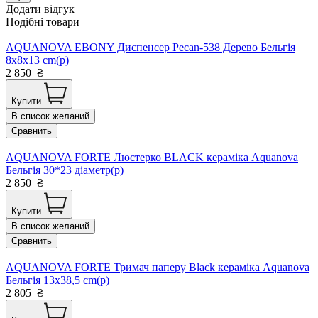
Додати відгук
Подібні товари
AQUANOVA EBONY Диспенсер Pecan-538 Дерево Бельгія
8x8x13 cm(р)
2 850
₴
Купити
В список желаний
Сравнить
AQUANOVA FORTE Люстерко BLACK кераміка Aquanova
Бельгія 30*23 діаметр(р)
2 850
₴
Купити
В список желаний
Сравнить
AQUANOVA FORTE Тримач паперу Black кераміка Aquanova
Бельгія 13x38,5 cm(р)
2 805
₴