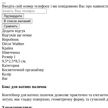
Введіть свій номер телефону і ми повідомимо Вас про наявніс
Підтвердити
В список желаний
Сравнить
Додати відгук
Відгуків ще немає
Виробник
Décor Walther
Країна
Німеччина
Розмір 1
9,5*2,5*8,5 см.
Категория
Косметичний органайзер
Колір
Bar
Бокс для ватних паличок
Контейнер для ватних паличок дозволяє практично та елегантно ї
латуні, має гладку поверхню, геометричну форму, та сучасний д
Характеристики: