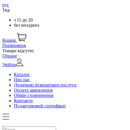
рус
Укр
з
11
до
20
без вихідних
Кошик
Порівняння
Товари відсутні
Обране
Увійти
Каталог
Про нас
Додаткові безкоштовні послуги
Оплата замовлення
Обмін і повернення
Контакти
Подарунковий сертифікат