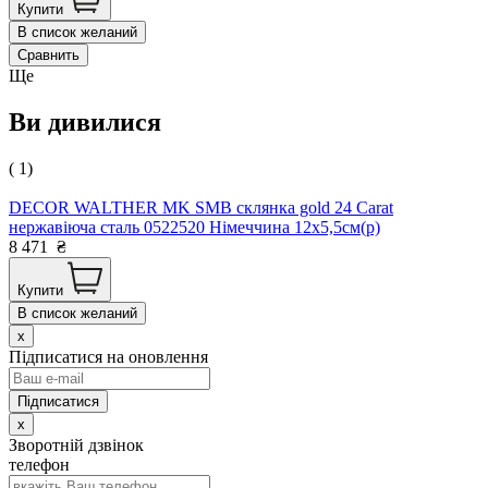
Купити
В список желаний
Сравнить
Ще
Ви дивилися
( 1)
DECOR WALTHER MK SMB склянка gold 24 Сarat
нержавіюча сталь 0522520 Німеччина 12x5,5см(р)
8 471
₴
Купити
В список желаний
x
Підписатися на оновлення
x
Зворотній дзвінок
телефон