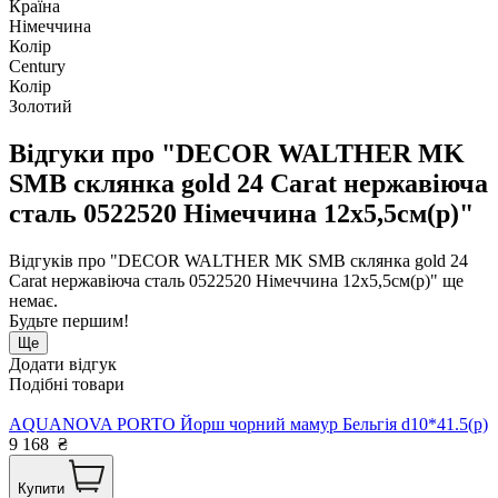
Країна
Німеччина
Колір
Century
Колір
Золотий
Відгуки про "DECOR WALTHER MK
SMB склянка gold 24 Сarat нержавіюча
сталь 0522520 Німеччина 12x5,5см(р)"
Відгуків про "DECOR WALTHER MK SMB склянка gold 24
Сarat нержавіюча сталь 0522520 Німеччина 12x5,5см(р)" ще
немає.
Будьте першим!
Ще
Додати відгук
Подібні товари
AQUANOVA PORTO Йорш чорний мамур Бельгія d10*41.5(р)
9 168
₴
Купити