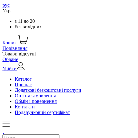
рус
Укр
з
11
до
20
без вихідних
Кошик
Порівняння
Товари відсутні
Обране
Увійти
Каталог
Про нас
Додаткові безкоштовні послуги
Оплата замовлення
Обмін і повернення
Контакти
Подарунковий сертифікат