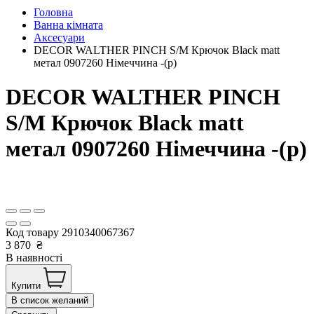
Головна
Ванна кімната
Аксесуари
DECOR WALTHER PINCH S/M Крючок Black matt
метал 0907260 Німеччина -(р)
DECOR WALTHER PINCH
S/M Крючок Black matt
метал 0907260 Німеччина -(р)
Код товару
2910340067367
3 870
₴
В наявності
Купити
В список желаний