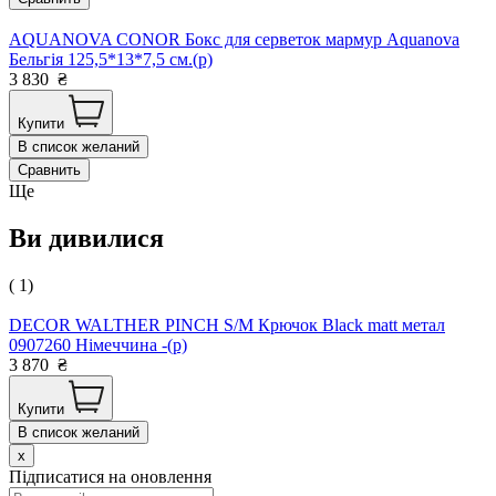
AQUANOVA CONOR Бокс для серветок мармур Aquanova
Бельгія 125,5*13*7,5 см.(р)
3 830
₴
Купити
В список желаний
Сравнить
Ще
Ви дивилися
( 1)
DECOR WALTHER PINCH S/M Крючок Black matt метал
0907260 Німеччина -(р)
3 870
₴
Купити
В список желаний
x
Підписатися на оновлення