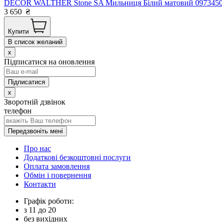
DECOR WALTHER Stone SA Мильниця Білий матовий 0973450 Ні
3 650
₴
Купити
В список желаний
x
Підписатися на оновлення
x
Зворотній дзвінок
телефон
Передзвоніть мені
Про нас
Додаткові безкоштовні послуги
Оплата замовлення
Обмін і повернення
Контакти
Графік роботи:
з
11
до
20
без вихідних