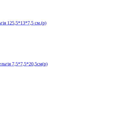
 125,5*13*7,5 см.(р)
ія 7,5*7,5*20,5см(р)