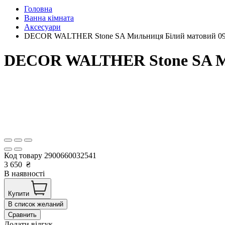
Головна
Ванна кімната
Аксесуари
DECOR WALTHER Stone SA Мильниця Білий матовий 09734
DECOR WALTHER Stone SA Мил
Код товару
2900660032541
3 650
₴
В наявності
Купити
В список желаний
Сравнить
Додати відгук