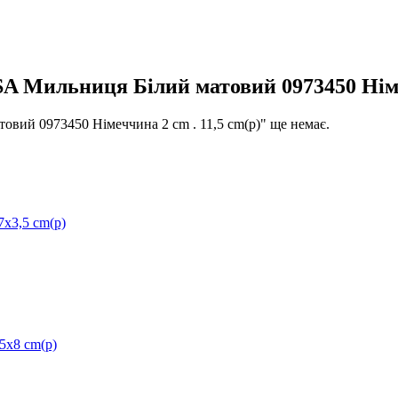
Мильниця Білий матовий 0973450 Німеч
ий 0973450 Німеччина 2 cm . 11,5 cm(р)" ще немає.
x3,5 cm(р)
5x8 cm(р)