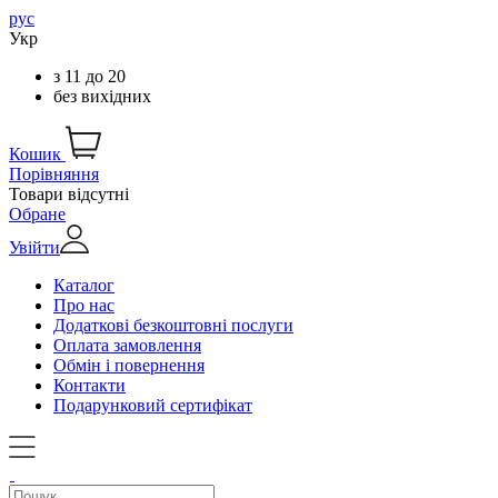
рус
Укр
з
11
до
20
без вихідних
Кошик
Порівняння
Товари відсутні
Обране
Увійти
Каталог
Про нас
Додаткові безкоштовні послуги
Оплата замовлення
Обмін і повернення
Контакти
Подарунковий сертифікат