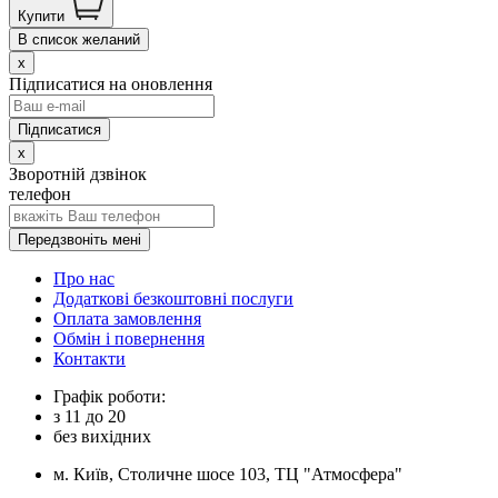
Купити
В список желаний
x
Підписатися на оновлення
x
Зворотній дзвінок
телефон
Передзвоніть мені
Про нас
Додаткові безкоштовні послуги
Оплата замовлення
Обмін і повернення
Контакти
Графік роботи:
з
11
до
20
без вихідних
м. Київ, Столичне шосе 103, ТЦ "Атмосфера"