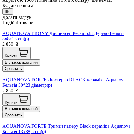
Акрил 0971560 Німеччина 10 x 8 x 8cm(р)" ще немає.
Будьте першим!
Ще
Додати відгук
Подібні товари
AQUANOVA EBONY Диспенсер Pecan-538 Дерево Бельгія
8x8x13 cm(р)
2 850
₴
Купити
В список желаний
Сравнить
AQUANOVA FORTE Люстерко BLACK кераміка Aquanova
Бельгія 30*23 діаметр(р)
2 850
₴
Купити
В список желаний
Сравнить
AQUANOVA FORTE Тримач паперу Black кераміка Aquanova
Бельгія 13x38,5 cm(р)