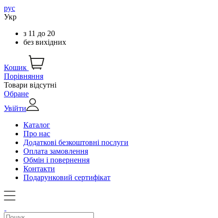
рус
Укр
з
11
до
20
без вихідних
Кошик
Порівняння
Товари відсутні
Обране
Увійти
Каталог
Про нас
Додаткові безкоштовні послуги
Оплата замовлення
Обмін і повернення
Контакти
Подарунковий сертифікат