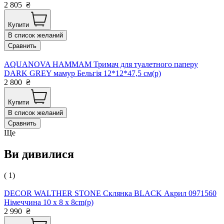
2 805
₴
Купити
В список желаний
Сравнить
AQUANOVA HAMMAM Тримач для туалетного паперу
DARK GREY мамур Бельгія 12*12*47,5 см(р)
2 800
₴
Купити
В список желаний
Сравнить
Ще
Ви дивилися
( 1)
DECOR WALTHER STONE Склянка BLACK Акрил 0971560
Німеччина 10 x 8 x 8cm(р)
2 990
₴