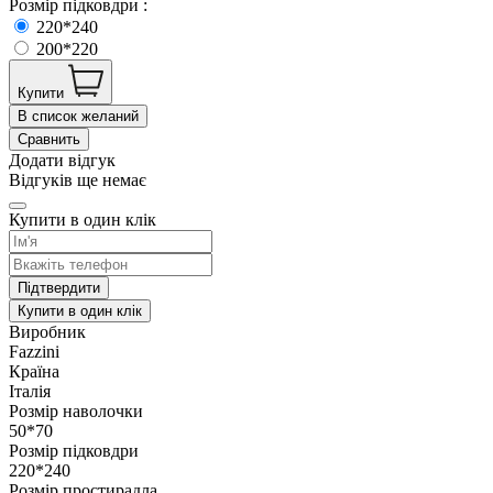
Розмір підковдри :
220*240
200*220
Купити
В список желаний
Сравнить
Додати відгук
Відгуків ще немає
Купити в один клік
Підтвердити
Купити в один клік
Виробник
Fazzini
Країна
Італія
Розмір наволочки
50*70
Розмір підковдри
220*240
Розмір простирадла