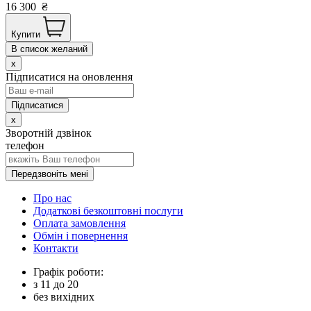
16 300
₴
Купити
В список желаний
x
Підписатися на оновлення
x
Зворотній дзвінок
телефон
Передзвоніть мені
Про нас
Додаткові безкоштовні послуги
Оплата замовлення
Обмін і повернення
Контакти
Графік роботи:
з
11
до
20
без вихідних