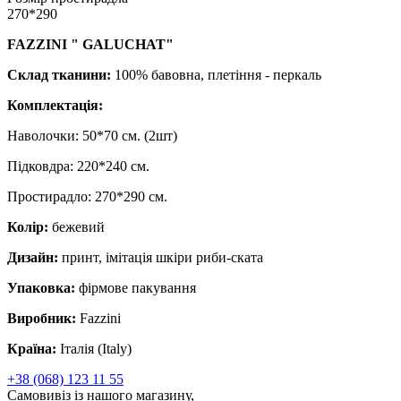
270*290
FAZZINI " GALUCHAT​​​​​​​"
Склад тканини:
100% бавовна, плетіння - перкаль
Комплектація:
Наволочки: 50*70 см. (2шт)
Підковдра: 220*240 см.
Простирадло: 270*290 см.
Колір:
бежевий
Дизайн:
принт, імітація шкіри риби-ската
Упаковка:
фірмове пакування
Виробник:
Fazzini
Країна:
Італія (Italy)
+38 (068) 123 11 55
Самовивіз із нашого магазину,