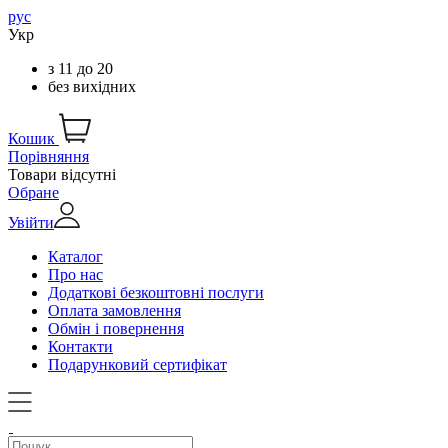
рус
Укр
з
11
до
20
без вихідних
Кошик
Порівняння
Товари відсутні
Обране
Увійти
Каталог
Про нас
Додаткові безкоштовні послуги
Оплата замовлення
Обмін і повернення
Контакти
Подарунковий сертифікат