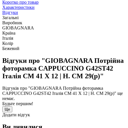
Коротко про товар
Характеристики
Відгуки
Загальні
Виробник
GIOBAGNARA
Країна
Італія
Колір
Бежевий
Відгуки про "GIOBAGNARA Потрійна
фоторамка CAPPUCCINO G42ST42
Італія CM 41 X 12 | H. CM 29(р)"
Відгуків про "GIOBAGNARA Потрійна фоторамка
CAPPUCCINO G42ST42 Італія CM 41 X 12 | H. CM 29(р)" ще
немає.
Будьте першим!
Ще
Додати відгук
Ви дивилися