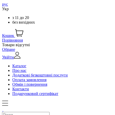
рус
Укр
з
11
до
20
без вихідних
Кошик
Порівняння
Товари відсутні
Обране
Увійти
Каталог
Про нас
Додаткові безкоштовні послуги
Оплата замовлення
Обмін і повернення
Контакти
Подарунковий сертифікат