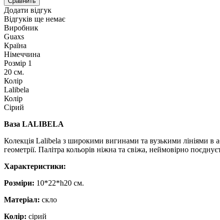
Сравнить
Додати відгук
Відгуків ще немає
Виробник
Guaxs
Країна
Німеччина
Розмір 1
20 см.
Колір
Lalibela
Колір
Сірий
Ваза LALIBELA
Колекція Lalibela з широкими вигинами та вузькими лініями в 
геометрії. Палітра кольорів ніжна та свіжа, неймовірно поєднує
Характеристики:
Розміри:
10*22*h20 см.
Матеріал:
скло
Колір:
сірий