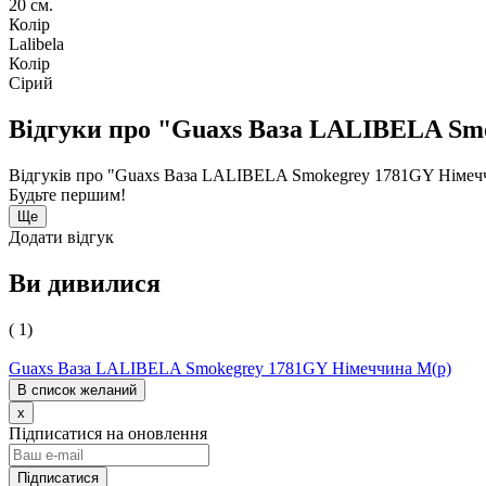
20 см.
Колір
Lalibela
Колір
Сірий
Відгуки про "Guaxs Ваза LALIBELA Sm
Відгуків про "Guaxs Ваза LALIBELA Smokegrey 1781GY Німечч
Будьте першим!
Ще
Додати відгук
Ви дивилися
( 1)
Guaxs Ваза LALIBELA Smokegrey 1781GY Німеччина M(р)
В список желаний
x
Підписатися на оновлення