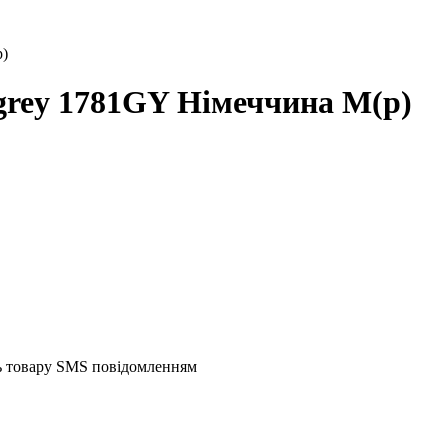
)
rey 1781GY Німеччина M(р)
ть товару SMS повідомленням