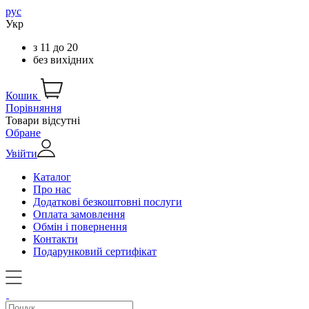
рус
Укр
з
11
до
20
без вихідних
Кошик
Порівняння
Товари відсутні
Обране
Увійти
Каталог
Про нас
Додаткові безкоштовні послуги
Оплата замовлення
Обмін і повернення
Контакти
Подарунковий сертифікат