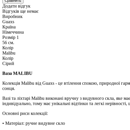
Сравнить
Додати відгук
Відгуків ще немає
Виробник
Guaxs
Країна
Німеччина
Розмір 1
56 см.
Колір
Malibu
Колір
Сірий
Ваза MALIBU
Колекція Malibu від Guaxs - це втілення спокою, природної гар
сонця.
Вазі та ліхтарі Malibu виконані вручну з видувного скла, яке 
індивідуально, тому має унікальні відтінки та легкі нерівності
Основні риси колекції:
• Матеріал: ручне видувне скло