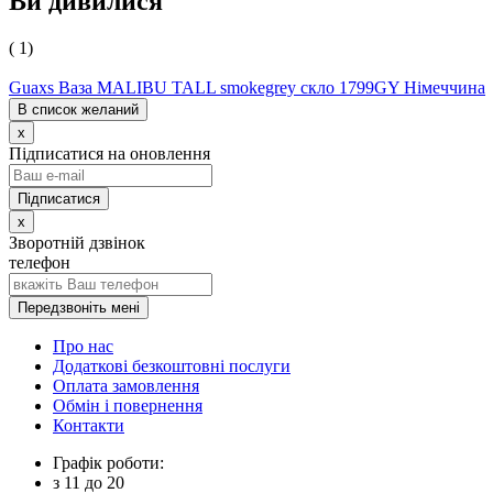
Ви дивилися
( 1)
Guaxs Ваза MALIBU TALL smokegrey скло 1799GY Німеччина
В список желаний
x
Підписатися на оновлення
x
Зворотній дзвінок
телефон
Передзвоніть мені
Про нас
Додаткові безкоштовні послуги
Оплата замовлення
Обмін і повернення
Контакти
Графік роботи:
з
11
до
20