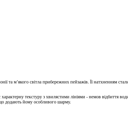
монії та м’якого світла прибережних пейзажів. Її натхненням ста
має характерну текстуру з хвилястими лініями - немов відбиття в
, що додають йому особливого шарму.