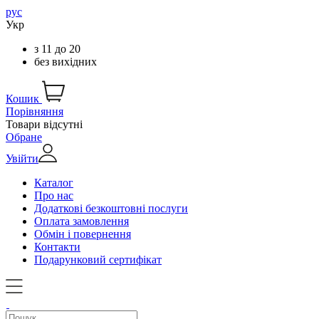
рус
Укр
з
11
до
20
без вихідних
Кошик
Порівняння
Товари відсутні
Обране
Увійти
Каталог
Про нас
Додаткові безкоштовні послуги
Оплата замовлення
Обмін і повернення
Контакти
Подарунковий сертифікат