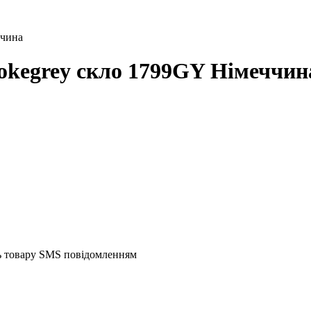
ччина
kegrey скло 1799GY Німеччин
ть товару SMS повідомленням