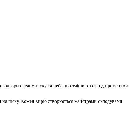
ли кольори океану, піску та неба, що змінюються під променями
оди на піску. Кожен виріб створюється майстрами-склодувами