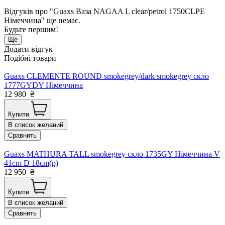
Відгуків про "Guaxs Ваза NAGAA L clear/petrol 1750CLPE
Німеччина" ще немає.
Будьте першим!
Ще
Додати відгук
Подібні товари
Guaxs CLEMENTE ROUND smokegrey/dark smokegrey скло
1777GYDY Німеччина
12 980
₴
Купити
В список желаний
Сравнить
Guaxs MATHURA TALL smokegrey скло 1735GY Німеччина V
41cm D 18cm(р)
12 950
₴
Купити
В список желаний
Сравнить