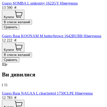
Guaxs SOMBA L smkegrey 1622GY Німеччина
13 590
₴
Купити
В список желаний
Сравнить
Guaxs Ваза KOONAM M butter/brown 1642BUBB Німеччина
12 222
₴
Купити
В список желаний
Сравнить
Ще
Ви дивилися
( 1)
Guaxs Ваза NAGAA L clear/petrol 1750CLPE Німеччина
12 783
₴