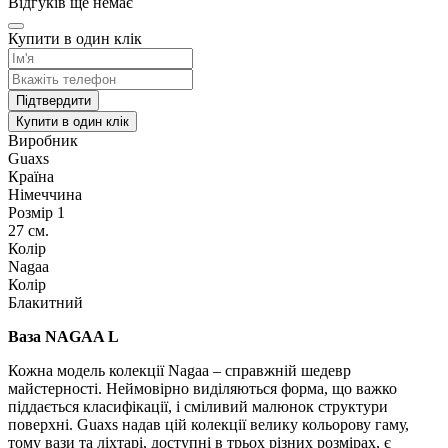
Відгуків ще немає
Купити в один клік
Підтвердити
Купити в один клік
Виробник
Guaxs
Країна
Німеччина
Розмір 1
27 см.
Колір
Nagaa
Колір
Блакитний
Ваза NAGAA L
Кожна модель колекції Nagaa – справжній шедевр
майстерності. Неймовірно виділяються форма, що важко
піддається класифікації, і сміливий малюнок структури
поверхні. Guaxs надав цій колекції велику кольорову гаму,
тому вази та ліхтарі, доступні в трьох різних розмірах, є