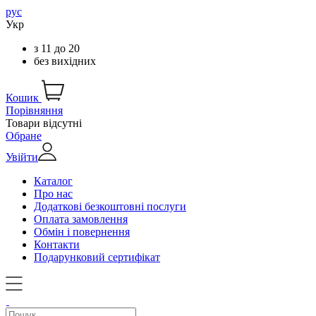
рус
Укр
з
11
до
20
без вихідних
Кошик
Порівняння
Товари відсутні
Обране
Увійти
Каталог
Про нас
Додаткові безкоштовні послуги
Оплата замовлення
Обмін і повернення
Контакти
Подарунковий сертифікат