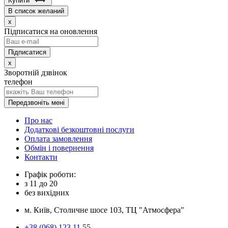
Купити
В список желаний
x
Підписатися на оновлення
x
Зворотній дзвінок
телефон
Передзвоніть мені
Про нас
Додаткові безкоштовні послуги
Оплата замовлення
Обмін і повернення
Контакти
Графік роботи:
з
11
до
20
без вихідних
м. Київ, Столичне шосе 103, ТЦ "Атмосфера"
+38 (068) 123 11 55