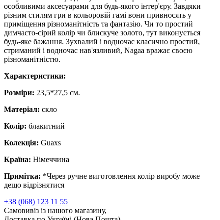
особливими аксесуарами для будь-якого інтер'єру. Завдяки
різним стилям гри в кольоровій гамі вони привносять у
приміщення різноманітність та фантазію. Чи то простий
димчасто-сірий колір чи блискуче золото, тут виконується
будь-яке бажання. Зухвалий і водночас класично простий,
стриманий і водночас нав'язливий, Nagaa вражає своєю
різноманітністю.
Характеристики:
Розміри:
23,5*27,5 см.
Матеріал:
скло
Колір:
блакитний
Колекція:
Guaxs
Країна:
Німеччина
Примітка:
*Через ручне виготовлення колір виробу може
дещо відрізнятися
+38 (068) 123 11 55
Самовивіз із нашого магазину,
Доставка по Україні (Нова Пошта),