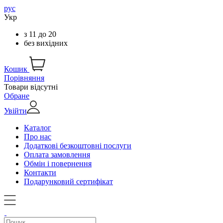
рус
Укр
з
11
до
20
без вихідних
Кошик
Порівняння
Товари відсутні
Обране
Увійти
Каталог
Про нас
Додаткові безкоштовні послуги
Оплата замовлення
Обмін і повернення
Контакти
Подарунковий сертифікат