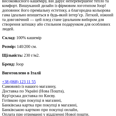
високоякісного кашеміру, він дарує неперевершене тепло та
комфорт. Вишуканий дизайн із фірмовим логотипом Joop!
доповнює його преміальну естетику, а благородна кольорова
гама ідеально впишеться в будь-який інтер’єр. Легкий, ніжний
та довговічний — цей плед стане ідеальним вибором для
створення затишку або стильним подарунком для особливих
людей.
Склад:
100% кашемір
Розмір:
140/200 см.
Щільність:
230 г/м2.
Бренд:
Joop
Виготовлено в Італії
+38 (068) 123 11 55
Самовивіз із нашого магазину,
Доставка по Україні (Нова Пошта),
Кур'єрська доставка по Києву.
Готівкою при покупці в магазині,
Банківська картка при покупці в магазині,
Банківською карткою при покупці онлайн,
Оплата при отриманні у відділенні Нової пошти.