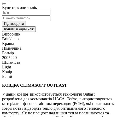
Купити в один клік
Підтвердити
Купити в один клік
Виробник
Brinkhaus
Країна
Німеччина
Розмір 1
200*220
Щільність
Light
Колір
Білий
КОВДРА CLIMASOFT OUTLAST
У даній ковдрі використовується технологія Outlast,
розроблена для космонавтів НАСА. Тобто, використовуються
матеріали з фазово-змінним переходом (PCM), які поглинають,
зберігають і відводять тепло для оптимального теплового
комфорту. Як це працює: надлишки тепла поглинаються та