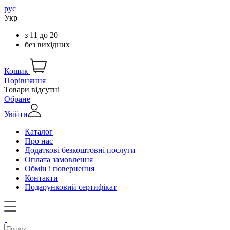
рус
Укр
з
11
до
20
без вихідних
Кошик
Порівняння
Товари відсутні
Обране
Увійти
Каталог
Про нас
Додаткові безкоштовні послуги
Оплата замовлення
Обмін і повернення
Контакти
Подарунковий сертифікат