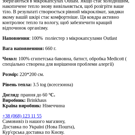
зберігаються в мікрокапсулах Outlast. Якщо стає холоднішим,
накопичене тепло знову вивільняється, щоб розігріти ваше
тіло. В результаті створюється рівний мікроклімат, завдяки
якому вашій шкірі стає комфортніше. Ця ковдра активно
контролює тепло та вологу, щоб забезпечити кращий
відпочинок організму.
Наповнення
: 100% поліестер з мікрокапсулами Outlast
Вага наповненння:
660 г.
Чохол:
100% єгипетська бавовна, батист, обробка Medicott (
спеціально створена для вирішення проблеми алергії)
Розмір:
220*200 см.
Рівень тепла:
3.5 tog (всесезонна)
Догляд:
прання до 60
°С.
Виробник:
Brinkhaus
Країна виробник:
Німеччина
+38 (068) 123 11 55
Самовивіз із нашого магазину,
Доставка по Україні (Нова Пошта),
Кур'єрська доставка по Києву.