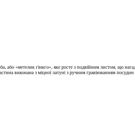
ба, або «метелик гінкго», яке росте з подвійним листом, що нага
астина виконана з міцної латуні з ручним гравіюванням посудин 