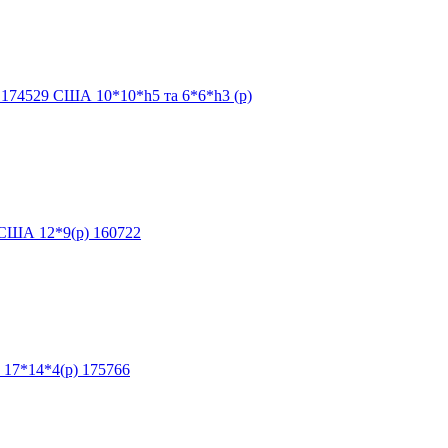
 174529 США 10*10*h5 та 6*6*h3 (р)
 США 12*9(р) 160722
17*14*4(р) 175766