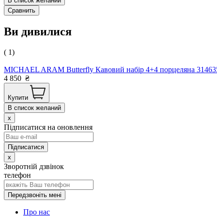
В список желаний
Сравнить
Ви дивилися
( 1)
MICHAEL ARAM Butterfly Кавовий набір 4+4 порцеляна 3146
4 850
₴
Купити
В список желаний
x
Підписатися на оновлення
x
Зворотній дзвінок
телефон
Передзвоніть мені
Про нас