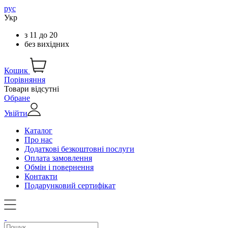
рус
Укр
з
11
до
20
без вихідних
Кошик
Порівняння
Товари відсутні
Обране
Увійти
Каталог
Про нас
Додаткові безкоштовні послуги
Оплата замовлення
Обмін і повернення
Контакти
Подарунковий сертифікат