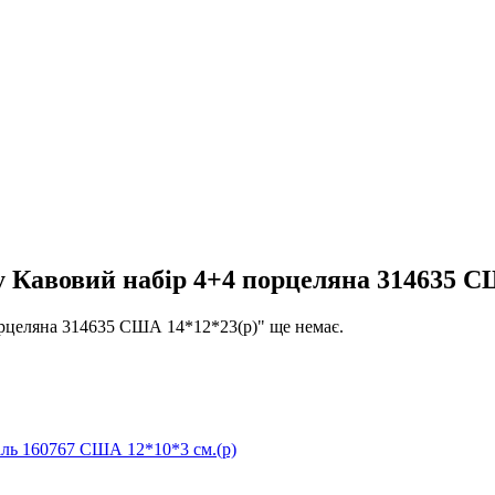
Кавовий набір 4+4 порцеляна 314635 С
рцеляна 314635 США 14*12*23(р)" ще немає.
аль 160767 США 12*10*3 см.(р)