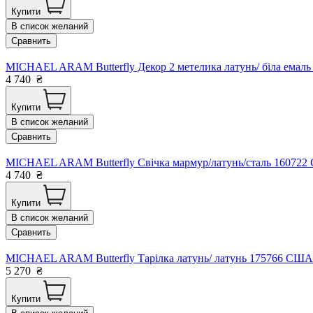
Купити
В список желаний
Сравнить
MICHAEL ARAM Butterfly Декор 2 метелика латунь/ біла емаль
4 740
₴
Купити
В список желаний
Сравнить
MICHAEL ARAM Butterfly Свічка мармур/латунь/сталь 160722
4 740
₴
Купити
В список желаний
Сравнить
MICHAEL ARAM Butterfly Тарілка латунь/ латунь 175766 США 
5 270
₴
Купити