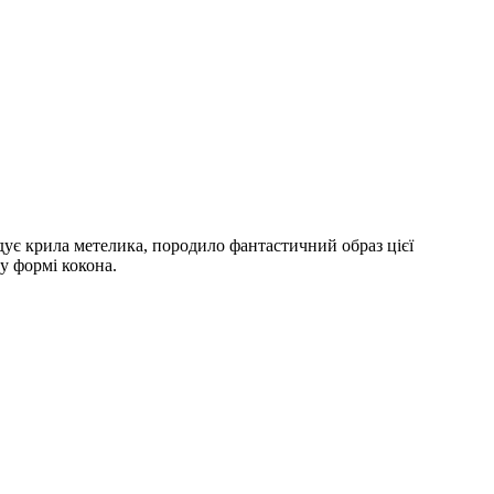
дує крила метелика, породило фантастичний образ цієї
у формі кокона.