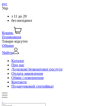
рус
Укр
з
11
до
20
без вихідних
Кошик
Порівняння
Товари відсутні
Обране
Увійти
Каталог
Про нас
Додаткові безкоштовні послуги
Оплата замовлення
Обмін і повернення
Контакти
Подарунковий сертифікат