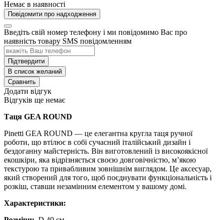
Немає в наявності
Повідомити про надходження
Введіть свій номер телефону і ми повідомимо Вас про
наявність товару SMS повідомленням
Підтвердити
В список желаний
Сравнить
Додати відгук
Відгуків ще немає
Таця GEA ROUND
Pinetti GЕA ROUND — це елегантна кругла таця ручної
роботи, що втілює в собі сучасний італійський дизайн і
бездоганну майстерність. Він виготовлений із високоякісної
екошкіри, яка відрізняється своєю довговічністю, м’якою
текстурою та привабливим зовнішнім виглядом. Це аксесуар,
який створений для того, щоб поєднувати функціональність і
розкіш, ставши незамінним елементом у вашому домі.
Характеристики:
Розміри:
D 40 см.