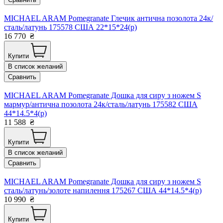
MICHAEL ARAM Pomegranate Глечик антична позолота 24к/
сталь/латунь 175578 США 22*15*24(р)
16 770
₴
Купити
В список желаний
Сравнить
MICHAEL ARAM Pomegranate Дошка для сиру з ножем S
мармур/антична позолота 24к/сталь/латунь 175582 США
44*14.5*4(р)
11 588
₴
Купити
В список желаний
Сравнить
MICHAEL ARAM Pomegranate Дошка для сиру з ножем S
сталь/латунь/золоте напилення 175267 США 44*14.5*4(р)
10 990
₴
Купити