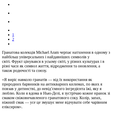
1
2
Гранатова колекція Michael Aram черпає натхнення в одному з
найбільш універсальних і найдавніших символів у
світі. Фрукт цінувався в усьому світі, у різних культурах і в
різні часи як символ життя, відродження та оновлення, а
також родючості та союзу.
«Я виріс навколо гранатів — від їх використання як
природних барвників на антикварних килимах, по яких я
повзав у дитинстві, до невід’ємного інгредієнта їжі, яку я
люблю. Коли я вдома в Нью-Делі, я зустрічаю кожне нранок зі
смаком свіжовичавленого гранатового соку. Колір, запах,
ніжний смак — усе це змушує мене відчувати себе чарівним
еліксиром».