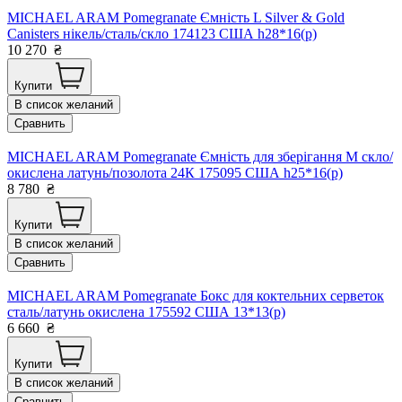
MICHAEL ARAM Pomegranate Ємність L Silver & Gold
Canisters нікель/сталь/скло 174123 США h28*16(р)
10 270
₴
Купити
В список желаний
Сравнить
MICHAEL ARAM Pomegranate Ємність для зберігання М скло/
окислена латунь/позолота 24К 175095 США h25*16(р)
8 780
₴
Купити
В список желаний
Сравнить
MICHAEL ARAM Pomegranate Бокс для коктельних серветок
сталь/латунь окислена 175592 США 13*13(р)
6 660
₴
Купити
В список желаний
Сравнить