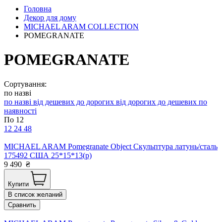
Головна
Декор для дому
MICHAEL ARAM COLLECTION
POMEGRANATE
POMEGRANATE
Сортування:
по назві
по назві
від дешевих до дорогих
від дорогих до дешевих
по
наявності
По 12
12
24
48
MICHAEL ARAM Pomegranate Object Скульптура латунь/сталь
175492 США 25*15*13(р)
9 490
₴
Купити
В список желаний
Сравнить