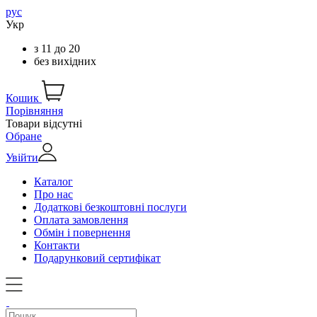
рус
Укр
з
11
до
20
без вихідних
Кошик
Порівняння
Товари відсутні
Обране
Увійти
Каталог
Про нас
Додаткові безкоштовні послуги
Оплата замовлення
Обмін і повернення
Контакти
Подарунковий сертифікат