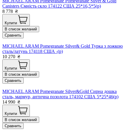
MICHAEL ARAM Pomegranate Pomegranate Silver & Gold
Canisters Ємність скло 174122 США 25*16,5*5(р)
8 778
₴
Купити
В список желаний
Сравнить
MICHAEL ARAM Pomegranate Silver& Gold Турка з ложкою
сталь/латунь 174118 США -(р)
10 270
₴
Купити
В список желаний
Сравнить
MICHAEL ARAM Pomegranate Silver&Gold Сирна дошка
сталь, мармур, антична позолота 174102 США 5*25*46(р)
14 990
₴
Купити
В список желаний
Сравнить