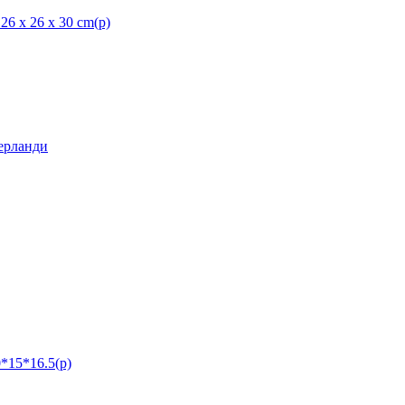
x 26 x 30 cm(р)
рланди
*15*16.5(р)