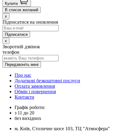
Купити
В список желаний
x
Підписатися на оновлення
x
Зворотній дзвінок
телефон
Передзвоніть мені
Про нас
Додаткові безкоштовні послуги
Оплата замовлення
Обмін і повернення
Контакти
Графік роботи:
з
11
до
20
без вихідних
м. Київ, Столичне шосе 103, ТЦ "Атмосфера"