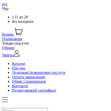
рус
Укр
з
11
до
20
без вихідних
Кошик
Порівняння
Товари відсутні
Обране
Увійти
Каталог
Про нас
Додаткові безкоштовні послуги
Оплата замовлення
Обмін і повернення
Контакти
Подарунковий сертифікат