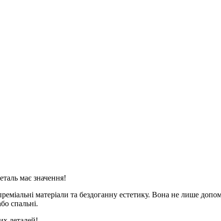
еталь має значення!
 преміальні матеріали та бездоганну естетику. Вона не лише доп
бо спальні.
их деталей!