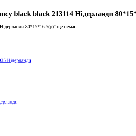
y black black 213114 Нідерланди 80*15*
Нідерланди 80*15*16.5(р)" ще немає.
035 Нідерланди
ерланди