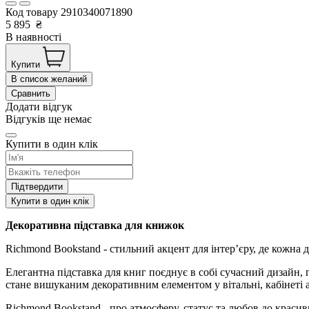
Код товару
2910340071890
5 895
₴
В наявності
Купити
В список желаний
Сравнить
Додати відгук
Відгуків ще немає
Купити в один клік
Підтвердити
Купити в один клік
Декоративна підставка для книжок
Richmond Bookstand - стильний акцент для інтер’єру, де кожна д
Елегантна підставка для книг поєднує в собі сучасний дизайн,
стане вишуканим декоративним елементом у вітальні, кабінеті а
Richmond Bookstand - про атмосферу, статус та любов до красив