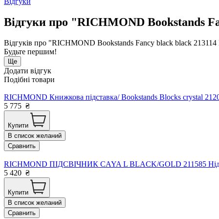
Відгуки
Відгуки про "RICHMOND Bookstands Fanc
Відгуків про "RICHMOND Bookstands Fancy black black 213114 
Будьте першим!
Ще
Додати відгук
Подібні товари
RICHMOND Книжкова підставка/ Bookstands Blocks crystal 212
5 775
₴
Купити
В список желаний
Сравнить
RICHMOND ПІДСВІЧНИК CAYA L BLACK/GOLD 211585 Нід
5 420
₴
Купити
В список желаний
Сравнить