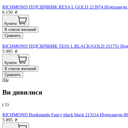
RICHMOND ПІДСВІЧНИК RESA L GOLD 213974 Нідерланди 26 
6 150
₴
Купити
В список желаний
Сравнить
RICHMOND ПІДСВІЧНИК TESS L BLACK/GOLD 211751 Ніде
5 995
₴
Купити
В список желаний
Сравнить
Ще
Ви дивилися
( 1)
RICHMOND Bookstands Fancy black black 213114 Нідерланди 80
5 895
₴