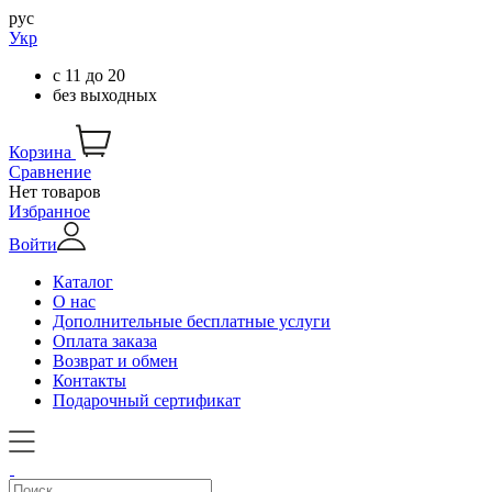
рус
Укр
с
11
до
20
без выходных
Корзина
Сравнение
Нет товаров
Избранное
Войти
Каталог
О нас
Дополнительные бесплатные услуги
Оплата заказа
Возврат и обмен
Контакты
Подарочный сертификат