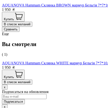
AQUANOVA Hammam Склянка BROWN мармур Бельгія 7*7*10
1 950
₴
Купить
В список желаний
Сравнить
Еще
Вы смотрели
( 1)
AQUANOVA Hammam Склянка WHITE мармур Бельгія 7*7*10.
1 950
₴
Купить
В список желаний
x
Подписаться на обновления
x