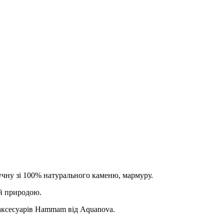
учну зі 100% натурального каменю, мармуру.
й природою.
 аксесуарів Hammam від Aquanova.