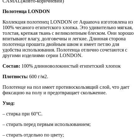
CAMAL(жовто-коричневий)
Полотенца LONDON
Коллекция полотенец LONDON от Aquanova изготовлена ​​из
100% чесаного египетского хлопка. Это удивительно мягкая,
толстая, крепкая ткань с великолепным блеском. Они хорошо
впитывают влагу, долговечны и легкие. Длинная сторона
полотенца прошита двойным швом и имеет петлю для
удобства использования. Полотенца отлично сочетаются с
другими изделиями серии LONDON.
Состав:
100% длинноволокнистый египетский хлопок
Плотность:
600 г/м2.
Полотенце на пол имеет противоскользящий слой, что дает
фиксацию на полу и предотвращает скольжение.
Уход:
– стирка при 60°С.
– стирать перед первым использованием;
– стирать отдельно по цвету;