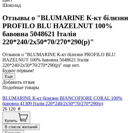
Шоколад
Отзывы о "BLUMARINE К-кт білизни
PROFILO BLU HAZELNUT 100%
бавовна 5048621 Італія
220*240/2х50*70/270*290(р)"
Отзывов о "BLUMARINE К-кт білизни PROFILO BLU
HAZELNUT 100% бавовна 5048621 Італія
220*240/2х50*70/270*290(р)" еще нет.
Будьте первым!
Еще
Добавить отзыв
Подобные товары
BLUMARINE К-кт білизни BIANCOFIORE CORAL 100%
бавовна 41309 Італія 220*240/2х50*70/270*290(р)
26 120
₴
Купить
В список желаний