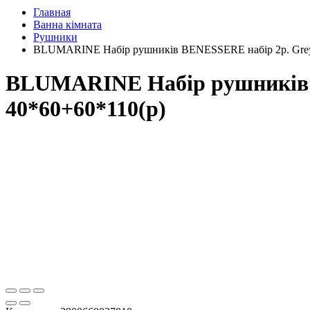
Главная
Ванна кімната
Рушники
BLUMARINE Набір рушників BENESSERE набір 2р. Grey 1
BLUMARINE Набір рушників B
40*60+60*110(р)