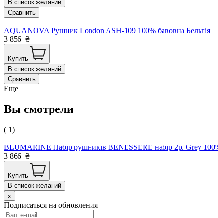
В список желаний
Сравнить
AQUANOVA Рушник London ASH-109 100% бавовна Бельгія
3 856
₴
Купить
В список желаний
Сравнить
Еще
Вы смотрели
( 1)
BLUMARINE Набір рушників BENESSERE набір 2р. Grey 100% б
3 866
₴
Купить
В список желаний
x
Подписаться на обновления