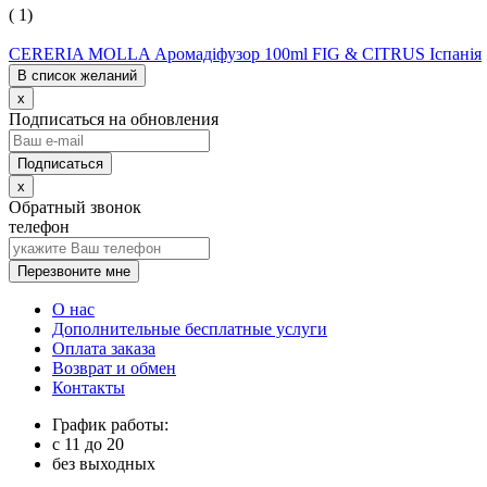
( 1)
CERERIA MOLLA Аромадіфузор 100ml FIG & CITRUS Іспанія
В список желаний
x
Подписаться на обновления
x
Обратный звонок
телефон
Перезвоните мне
О нас
Дополнительные бесплатные услуги
Оплата заказа
Возврат и обмен
Контакты
График работы:
с
11
до
20
без выходных