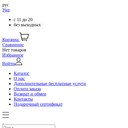
рус
Укр
с
11
до
20
без выходных
Корзина
Сравнение
Нет товаров
Избранное
Войти
Каталог
О нас
Дополнительные бесплатные услуги
Оплата заказа
Возврат и обмен
Контакты
Подарочный сертификат