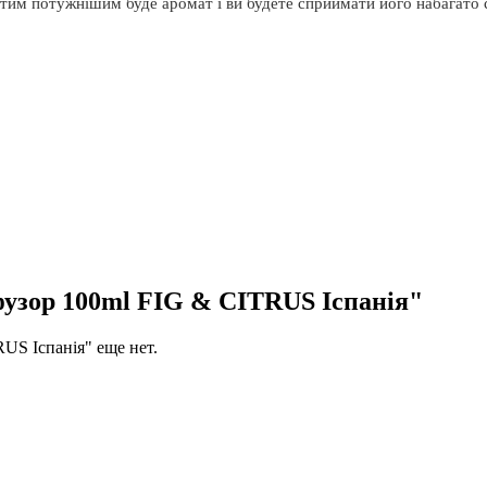
, тим потужнішим буде аромат і ви будете сприймати його набагато
зор 100ml FIG & CITRUS Іспанія"
S Іспанія" еще нет.