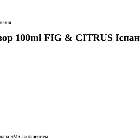
панія
р 100ml FIG & CITRUS Іспан
овара SMS сообщением