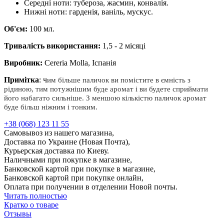
Середні ноти: тубероза, жасмин, конвалія.
Нижні ноти: гарденія, ваніль, мускус.
Об'єм:
100 мл.
Тривалість використання:
1,5 - 2 місяці
Виробник:
Cereria Molla, Іспанія
Примітка
: ч
им більше паличок ви помістите в ємність з
рідиною, тим потужнішим буде аромат і ви будете сприймати
його набагато сильніше. З меншою кількістю паличок аромат
буде більш ніжним і тонким.
+38 (068) 123 11 55
Самовывоз из нашего магазина,
Доставка по Украине (Новая Почта),
Курьерская доставка по Киеву.
Наличными при покупке в магазине,
Банковской картой при покупке в магазине,
Банковской картой при покупке онлайн,
Оплата при получении в отделении Новой почты.
Читать полностью
Кратко о товаре
Отзывы