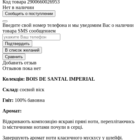
Код товара
2900660026953
Нет в наличии
Сообщить о поступлении
Введите свой номер телефона и мы уведомим Вас о наличии
товара SMS сообщением
Подтвердить
В список желаний
Сравнить
Добавить отзыв
Отзывов пока нет
Колекція: BOIS DE SANTAL IMPERIAL
Склад:
соєвий віск
Гніт:
100% бавовна
Аромат:
Відкривають композицію яскраві пряні ноти, переплітаючись
із містичними нотами почули в серці.
Завершують аромат ноти класичного мускусу у шлейфі.