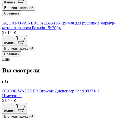
Купить
В список желаний
Сравнить
AQUANOVA NERO ALBA-195 Тримач для рушників мармур/
метал Aquanova Бельгія 15*20(р)
5 615
₴
Купить
В список желаний
Сравнить
Еще
Вы смотрели
( 1)
DECOR WALTHER Brownie Диспенсер Sand 0937147
Німеччина
5 940
₴
Купить
В список желаний